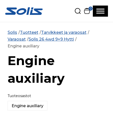
Siirry pääsisältöön
Siirry alatunnisteeseen
0
Solis
Tuotteet
Tarvikkeet ja varaosat
Varaosat
Solis 26 4wd 9+9 Hytti
Engine auxiliary
Engine
auxiliary
Tuoteosastot
Engine auxiliary