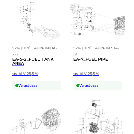
S26- (9+9) CABIN-16110A-
S26- (9+9) CABIN-16130A-
2-2
1-1
EA-5-2_FUEL TANK
EA-7_FUEL PIPE
AREA
sis. ALV 25,5 %
sis. ALV 25,5 %
Varastossa
Varastossa