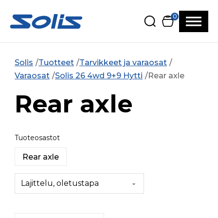
Siirry pääsisältöön
Siirry alatunnisteeseen
0
Solis
Tuotteet
Tarvikkeet ja varaosat
Varaosat
Solis 26 4wd 9+9 Hytti
Rear axle
Rear axle
Tuoteosastot
Rear axle