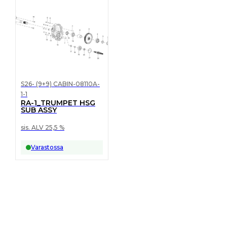
S26- (9+9) CABIN-08110A-
1-1
RA-1_TRUMPET HSG
SUB ASSY
sis. ALV 25,5 %
Varastossa