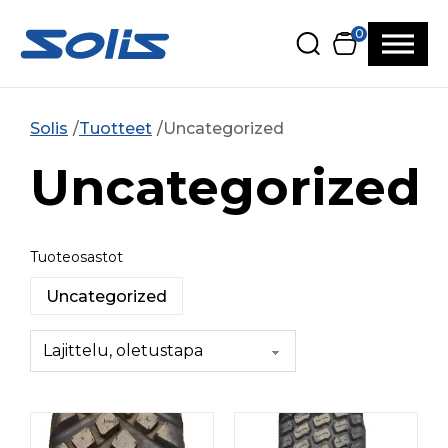
Siirry pääsisältöön
Siirry alatunnisteeseen
0
Solis
Tuotteet
Uncategorized
Uncategorized
Tuoteosastot
Uncategorized