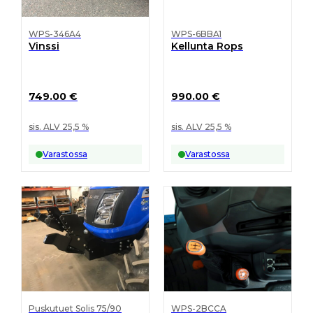
WPS-346A4
WPS-6BBA1
Vinssi
Kellunta Rops
749.00
€
990.00
€
sis. ALV 25,5 %
sis. ALV 25,5 %
Varastossa
Varastossa
Puskutuet Solis 75/90
WPS-2BCCA