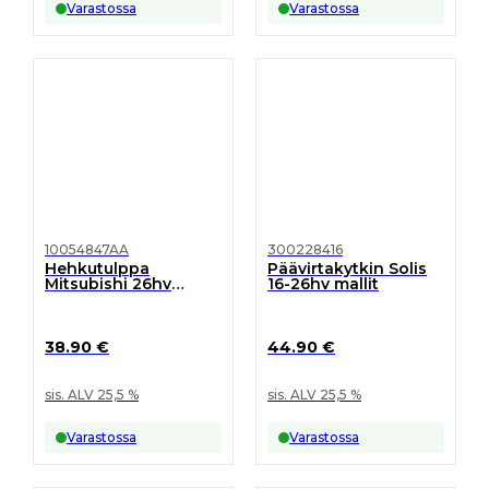
Varastossa
Varastossa
10054847AA
300228416
Hehkutulppa
Päävirtakytkin Solis
Mitsubishi 26hv
16-26hv mallit
moottorit
38.90
€
44.90
€
sis. ALV 25,5 %
sis. ALV 25,5 %
Varastossa
Varastossa