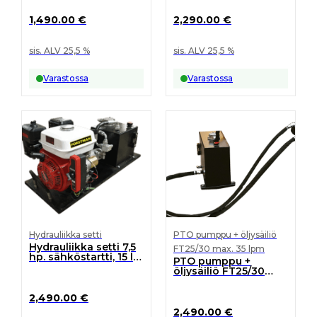
1,490.00
€
2,290.00
€
sis. ALV 25,5 %
sis. ALV 25,5 %
Varastossa
Varastossa
Hydrauliikka setti
PTO pumppu + öljysäiliö
Hydrauliikka setti 7,5
FT25/30 max. 35 lpm
hp. sähköstartti, 15 l
PTO pumppu +
säiliö + akku 16Ah
öljysäiliö FT25/30
max. 35 lpm
2,490.00
€
2,490.00
€