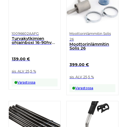
10096602AAFG
Moottorinlämmitin Solis
Turvakytkimien
26
ohjainboxi 16-90hv
Moottorinlämmitin
traktorit
Solis 26
139.00
€
399.00
€
sis. ALV 25,5 %
sis. ALV 25,5 %
Varastossa
Varastossa