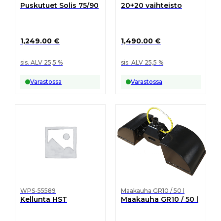
Puskutuet Solis 75/90
20+20 vaihteisto
1,249.00
€
1,490.00
€
sis. ALV 25,5 %
sis. ALV 25,5 %
Varastossa
Varastossa
WPS-55589
Maakauha GR10 / 50 l
Kellunta HST
Maakauha GR10 / 50 l