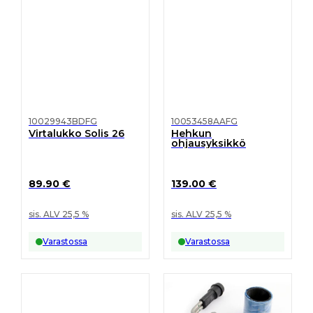
10029943BDFG
10053458AAFG
Virtalukko Solis 26
Hehkun
ohjausyksikkö
89.90
€
139.00
€
sis. ALV 25,5 %
sis. ALV 25,5 %
Varastossa
Varastossa