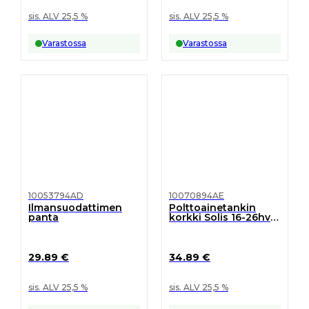
sis. ALV 25,5 %
sis. ALV 25,5 %
Varastossa
Varastossa
10053794AD
10070894AE
Ilmansuodattimen
Polttoainetankin
panta
korkki Solis 16-26hv
mallit
29.89
€
34.89
€
sis. ALV 25,5 %
sis. ALV 25,5 %