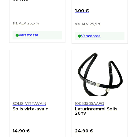
1.00
€
sis. ALV 25,5 %
sis. ALV 25,5 %
Varastossa
Varastossa
SOLIS_VIRTAVAIN
10053505AAFG
Solis virta-avain
Laturinremmi Solis
26hv
14.90
€
24.90
€