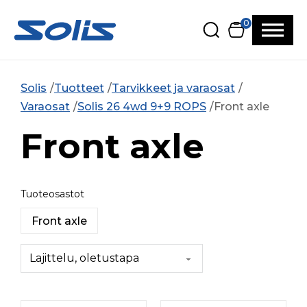
Siirry pääsisältöön
Siirry alatunnisteeseen
0
Solis
Tuotteet
Tarvikkeet ja varaosat
Varaosat
Solis 26 4wd 9+9 ROPS
Front axle
Front axle
Tuoteosastot
Front axle