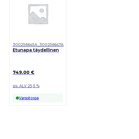
300256645A_300256647A
Etunapa täydellinen
749.00
€
sis. ALV 25,5 %
Varastossa