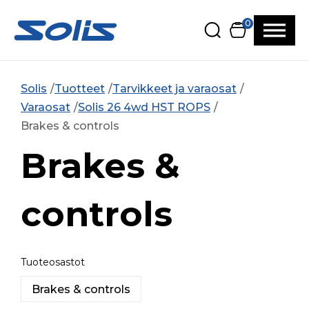
Siirry pääsisältöön
Siirry alatunnisteeseen
0
Solis
Tuotteet
Tarvikkeet ja varaosat
Varaosat
Solis 26 4wd HST ROPS
Brakes & controls
Brakes &
controls
Tuoteosastot
Brakes & controls