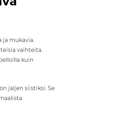
hva
a ja mukavia.
teisiä vaihteita.
elloilla kuin
jäljen siistiksi. Se
maalista