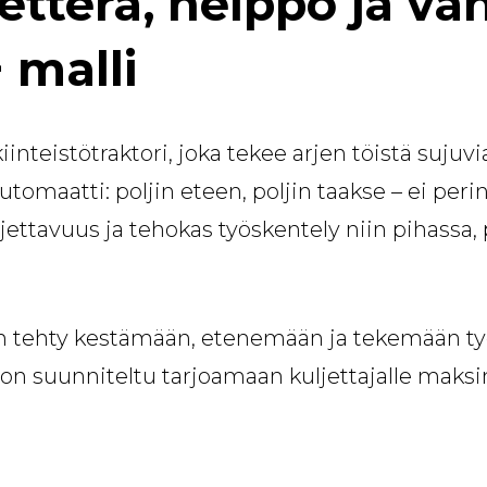
ketterä, helppo ja va
 malli
inteistötraktori, joka tekee arjen töistä sujuvi
tomaatti: poljin eteen, poljin taakse – ei perin
jettavuus ja tehokas työskentely niin pihassa, p
 tehty kestämään, etenemään ja tekemään työn 
on suunniteltu tarjoamaan kuljettajalle maksi