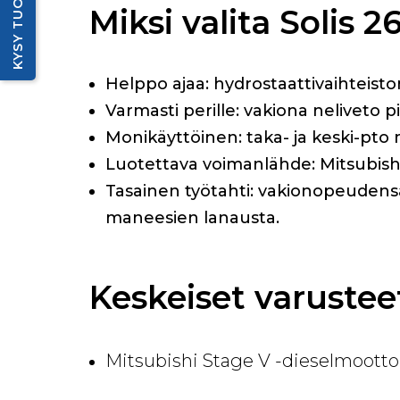
KYSY TUOTTEESTA
Miksi valita Solis 
Helppo ajaa: hydrostaattivaihteisto
Varmasti perille: vakiona neliveto 
Monikäyttöinen: taka- ja keski-pto m
Luotettava voimanlähde: Mitsubishi 
Tasainen työtahti: vakionopeudensääd
maneesien lanausta.
Keskeiset varusteet
Mitsubishi Stage V -dieselmoottor