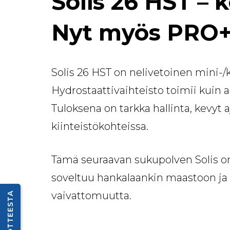
Solis 26 HST – 
Nyt myös PRO+
Solis 26 HST on nelivetoinen mini-/ki
Hydrostaattivaihteisto toimii kuin au
Tuloksena on tarkka hallinta, kevyt a
kiinteistökohteissa.
Tämä seuraavan sukupolven Solis on
soveltuu hankalaankin maastoon ja 
vaivattomuutta.