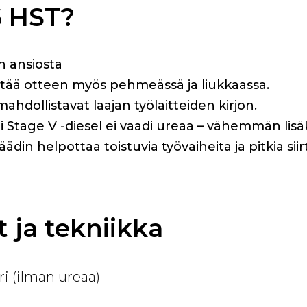
26 HST?
n ansiosta
pitää otteen myös pehmeässä ja liukkaassa.
ahdollistavat laajan työlaitteiden kirjon.
Stage V -diesel ei vaadi ureaa – vähemmän lisäk
in helpottaa toistuvia työvaiheita ja pitkia siir
 ja tekniikka
i (ilman ureaa)