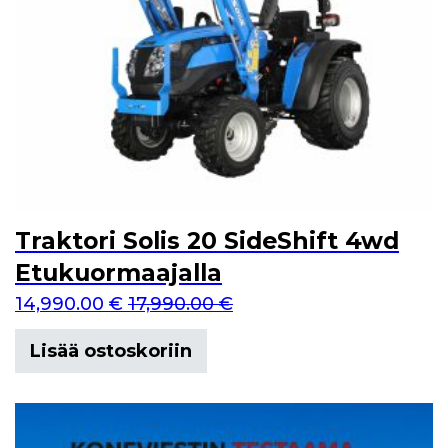
Traktori Solis 20 SideShift 4wd
Etukuormaajalla
14,990.00
€
17,990.00
€
Lisää ostoskoriin