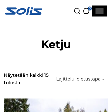
Siirry pääsisältöön
Siirry alatunnisteeseen
0
Ketju
Näytetään kaikki 15
tulosta