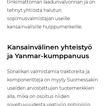
tinkimättömän laadunvalvonnan ja on
tehnyt yhtiöstä halutun
sopimusvalmistajan useille
kansainvälisille huippumerkeille.
Kansainvälinen yhteistyö
ja Yanmar-kumppanuus
Sonalikan valmistamia traktoreita ja
komponentteja on myyty Suomessakin
useiden arvostettujen tuotemerkkien
alla, mikä on osoitus niiden
soveltuvuudesta vaativiin pohjoisiin