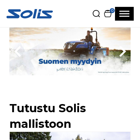
Siirry pääsisältöön
Siirry alatunnisteeseen
0
Tutustu Solis
mallistoon