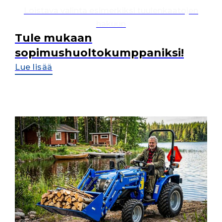
Loistava valinta esimerkiksi tuulenkaatojen
hakuun
Tule mukaan
sopimushuoltokumppaniksi!
Lue lisää