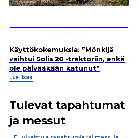
Kuvassa Markku soliksen ratissa viikko koneen
luovutuksesta
Käyttökokemuksia: ”Mönkijä
vaihtui Solis 20 -traktoriin, enkä
ole päivääkään katunut”
Lue lisää
Tulevat tapahtumat
ja messut
Ei julkaistuja tapahtumia tai messuja