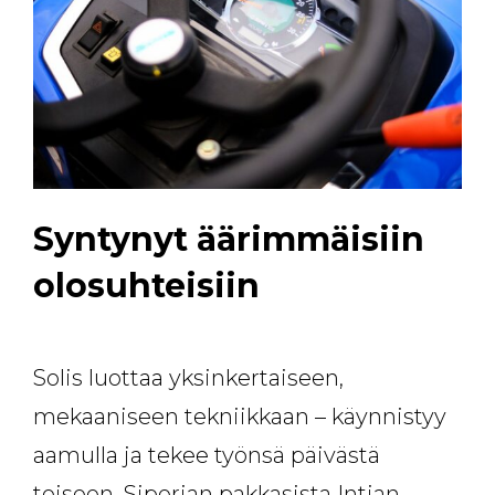
Syntynyt äärimmäisiin
olosuhteisiin
Solis luottaa yksinkertaiseen,
mekaaniseen tekniikkaan – käynnistyy
aamulla ja tekee työnsä päivästä
toiseen, Siperian pakkasista Intian