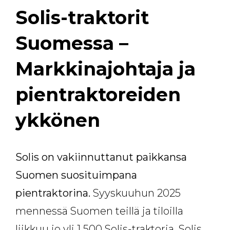
Solis-traktorit
Suomessa –
Markkinajohtaja ja
pientraktoreiden
ykkönen
Solis on vakiinnuttanut paikkansa
Suomen suosituimpana
pientraktorina.
Syyskuuhun 2025
mennessä Suomen teillä ja tiloilla
liikkuu jo yli 1 500 Solis-traktoria. Solis