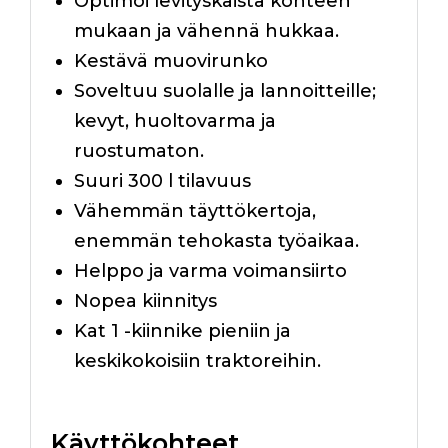
Optimoi levityskaista kohteen
mukaan ja vähennä hukkaa.
Kestävä muovirunko
Soveltuu suolalle ja lannoitteille;
kevyt, huoltovarma ja
ruostumaton.
Suuri 300 l tilavuus
Vähemmän täyttökertoja,
enemmän tehokasta työaikaa.
Helppo ja varma voimansiirto
Nopea kiinnitys
Kat 1 -kiinnike pieniin ja
keskikokoisiin traktoreihin.
Käyttökohteet