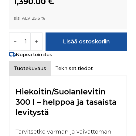
1,390.00
€
sis. ALV 25,5 %
Hiekoitin/Suolanlevitin 300l määrä
Lisää ostoskoriin
Nopea toimitus
Tuotekuvaus
Tekniset tiedot
Hiekoitin/Suolanlevitin
300 l – helppoa ja tasaista
levitystä
Tarvitsetko varman ja vaivattoman