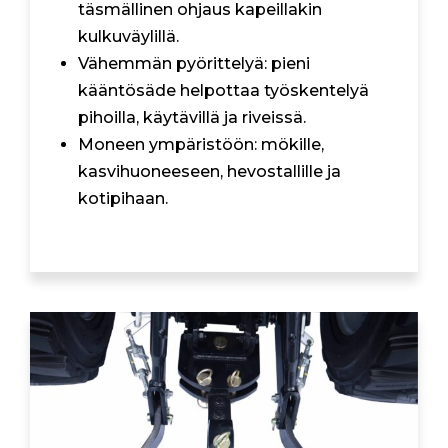
täsmällinen ohjaus kapeillakin
kulkuväylillä.
Vähemmän pyörittelyä: pieni
kääntösäde helpottaa työskentelyä
pihoilla, käytävillä ja riveissä.
Moneen ympäristöön: mökille,
kasvihuoneeseen, hevostallille ja
kotipihaan.