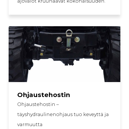
ajovalot kruunaavat kokonaisuuden.
Ohjaustehostin
Ohjaustehostin –
täyshydraulinenohjaus tuo keveyttä ja
varmuutta