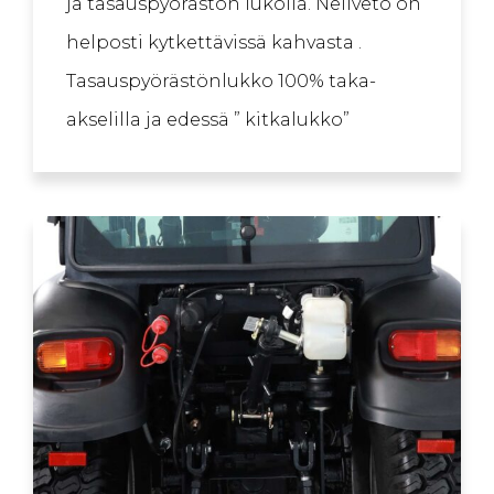
ja tasauspyörästön lukolla. Neliveto on
helposti kytkettävissä kahvasta .
Tasauspyörästönlukko 100% taka-
akselilla ja edessä ” kitkalukko”