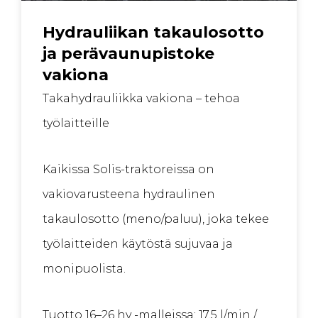
Hydrauliikan takaulosotto
ja perävaunupistoke
vakiona
Taka­hydrauliikka vakiona – tehoa
työlaitteille
Kaikissa Solis-traktoreissa on
vakiovarusteena hydraulinen
takaulosotto (meno/paluu), joka tekee
työlaitteiden käytöstä sujuvaa ja
monipuolista.
Tuotto 16–26 hv -malleissa: 17,5 l/min /