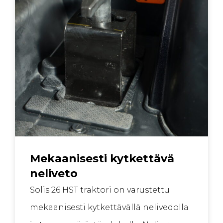
Mekaanisesti kytkettävä
neliveto
Solis 26 HST traktori on varustettu
mekaanisesti kytkettävällä nelivedolla