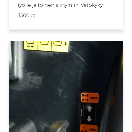
työlle ja toinen siirtymiin. Vetokyky
3500kg.