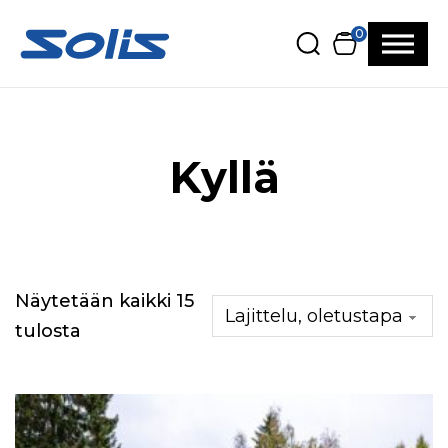
Siirry pääsisältöön
Siirry alatunnisteeseen
0
Kyllä
Näytetään kaikki 15
tulosta