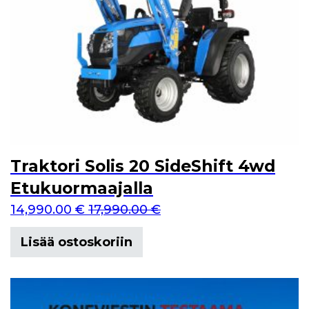
Traktori Solis 20 SideShift 4wd
Etukuormaajalla
14,990.00
€
17,990.00
€
Lisää ostoskoriin