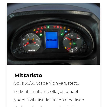
Mittaristo
Solis 50/60 Stage V on varustettu
selkeällä mittaristolla josta näet
yhdellä vilkaisulla kaiken oleellisen