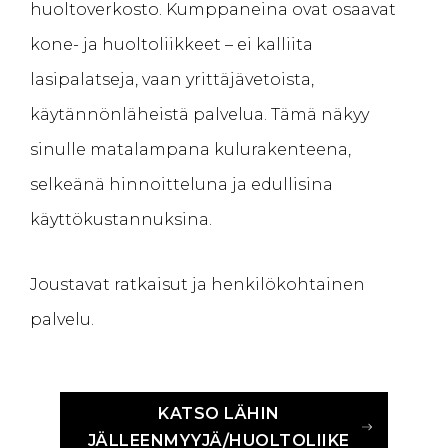
huoltoverkosto. Kumppaneina ovat osaavat
kone- ja huoltoliikkeet – ei kalliita
lasipalatseja, vaan yrittäjävetoista,
käytännönläheistä palvelua. Tämä näkyy
sinulle matalampana kulurakenteena,
selkeänä hinnoitteluna ja edullisina
käyttökustannuksina.
Joustavat ratkaisut ja henkilökohtainen
palvelu.
KATSO LÄHIN
JÄLLEENMYYJÄ/HUOLTOLIIKE