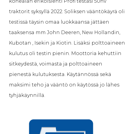
konealan erikoislehti Profi testasi 50hv
traktorit syksyllä 2022. Soliksen vääntökäyrä oli
testissä täysin omaa luokkaansa jättäen
taaksensa mm John Deeren, New Hollandin,
Kubotan , Isekin ja Kiotin. Lisäksi polttoaineen
kulutus oli testin pienin. Moottoria kehuttiin
sitkeydestä, voimasta ja polttoaineen
pienestä kulutuksesta. Käytännössä sekä
maksimi teho ja vääntö on käytössä jo lähes
tyhjäkäynnillä.