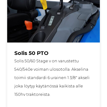
Solis 50 PTO
Solis 50/60 Stage v on varustettu
540/540e voiman ulosotolla. Akselina
toimii standardi 6 urainen 1 3/8″ akseli
joka löytyy käytänössä kaikista alle
150hv traktoreista.