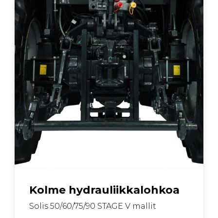
Kolme hydrauliikkalohkoa
Solis 50/60/75/90 STAGE V mallit