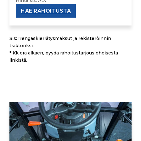
Hinta sis. ALV.
HAE RAHOITUSTA
Sis: Rengaskierrätysmaksut ja rekisteröinnin
traktoriksi.
* Kk erä alkaen, pyydä rahoitustarjous oheisesta
linkistä.