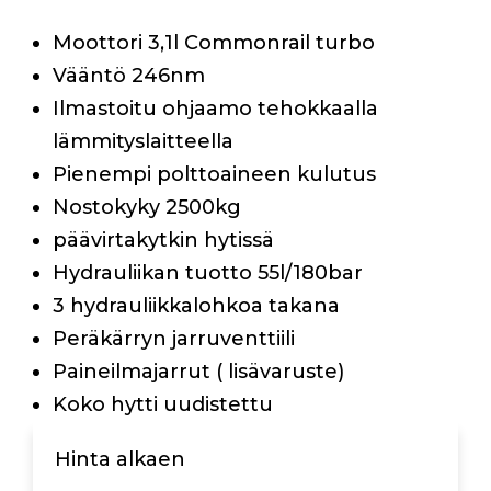
Moottori 3,1l Commonrail turbo
Vääntö 246nm
Ilmastoitu ohjaamo tehokkaalla
lämmityslaitteella
Pienempi polttoaineen kulutus
Nostokyky 2500kg
päävirtakytkin hytissä
Hydrauliikan tuotto 55l/180bar
3 hydrauliikkalohkoa takana
Peräkärryn jarruventtiili
Paineilmajarrut ( lisävaruste)
Koko hytti uudistettu
Hinta alkaen