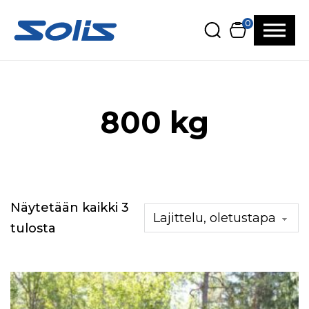
Siirry pääsisältöön
Siirry alatunnisteeseen
0
800 kg
Näytetään kaikki 3
tulosta