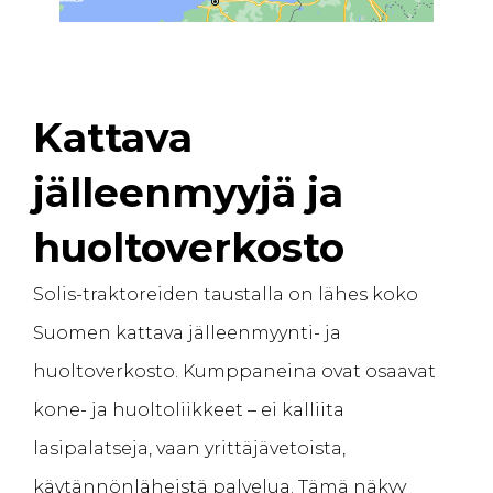
Kattava
jälleenmyyjä ja
huoltoverkosto
Solis-traktoreiden taustalla on lähes koko
Suomen kattava jälleenmyynti- ja
huoltoverkosto. Kumppaneina ovat osaavat
kone- ja huoltoliikkeet – ei kalliita
lasipalatseja, vaan yrittäjävetoista,
käytännönläheistä palvelua. Tämä näkyy