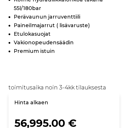
55l/180bar
Perävaunun jarruventtiili
Paineilmajarrut ( lisävaruste)
Etulokasuojat
Vakionopeudensäädin
Premium istuin
toimitusaika noin 3-4kk tilauksesta
Hinta alkaen
56,995.00
€