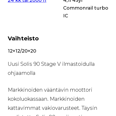
24 kk tai 2000 h
*
4,1l 4Syl
Commonrail turbo
IC
Vaihteisto
12+12/20+20
Uusi Solis 90 Stage V ilmastoidulla
ohjaamolla
Markkinoiden vääntävin moottori
kokoluokassaan. Markkinoiden
kattavimmat vakiovarusteet. Täysin