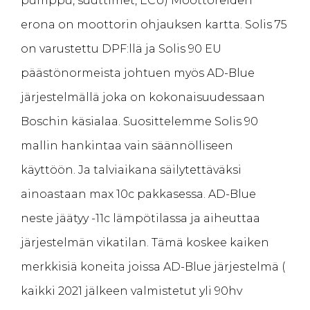
pumppu, suuttimet, ECU) Moottoreiden
erona on moottorin ohjauksen kartta. Solis 75
on varustettu DPF:llä ja Solis 90 EU
päästönormeista johtuen myös AD-Blue
järjestelmällä joka on kokonaisuudessaan
Boschin käsialaa. Suosittelemme Solis 90
mallin hankintaa vain säännölliseen
käyttöön. Ja talviaikana säilytettäväksi
ainoastaan max 10c pakkasessa. AD-Blue
neste jäätyy -11c lämpötilassa ja aiheuttaa
järjestelmän vikatilan. Tämä koskee kaiken
merkkisiä koneita joissa AD-Blue järjestelmä (
kaikki 2021 jälkeen valmistetut yli 90hv