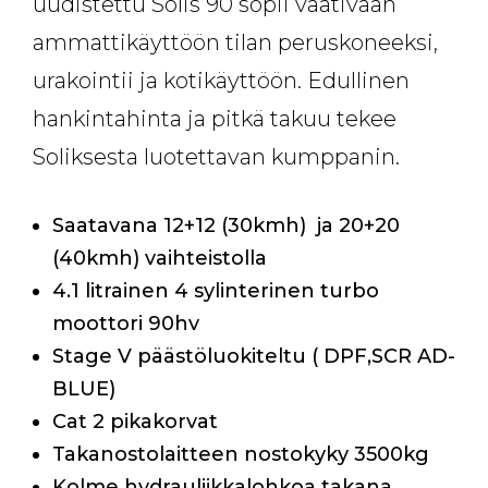
uudistettu Solis 90 sopii vaativaan
ammattikäyttöön tilan peruskoneeksi,
urakointii ja kotikäyttöön. Edullinen
hankintahinta ja pitkä takuu tekee
Soliksesta luotettavan kumppanin.
Saatavana 12+12 (30kmh) ja 20+20
(40kmh) vaihteistolla
4.1 litrainen 4 sylinterinen turbo
moottori 90hv
Stage V päästöluokiteltu ( DPF,SCR AD-
BLUE)
Cat 2 pikakorvat
Takanostolaitteen nostokyky 3500kg
Kolme hydrauliikkalohkoa takana