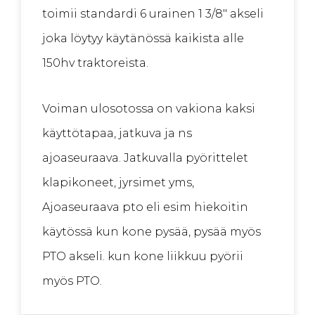
toimii standardi 6 urainen 1 3/8″ akseli
joka löytyy käytänössä kaikista alle
150hv traktoreista.
Voiman ulosotossa on vakiona kaksi
käyttötapaa, jatkuva ja ns
ajoaseuraava. Jatkuvalla pyörittelet
klapikoneet, jyrsimet yms,
Ajoaseuraava pto eli esim hiekoitin
käytössä kun kone pysää, pysää myös
PTO akseli. kun kone liikkuu pyörii
myös PTO.