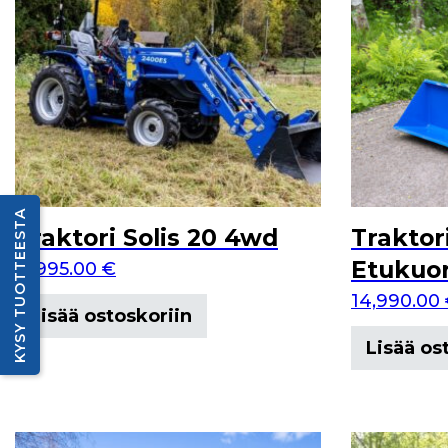
KYSY TUOTTEESTA
Traktori Solis 20 4wd
Traktor
Etukuor
11,995.00
€
14,990.00
Lisää ostoskoriin
Lisää os