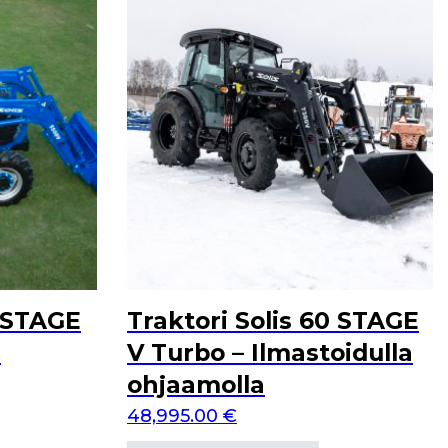
0 STAGE
Traktori Solis 60 STAGE
i
V Turbo – Ilmastoidulla
ohjaamolla
48,995.00
€