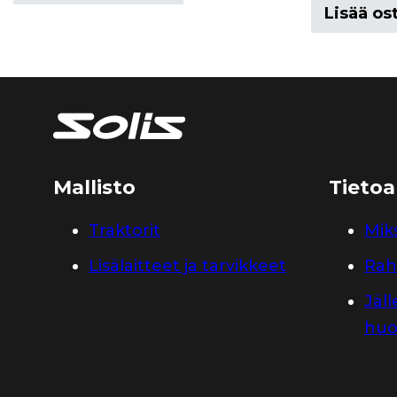
Lisää os
Mallisto
Tietoa
Traktorit
Miks
Lisälaitteet ja tarvikkeet
Rah
Jäl
huo