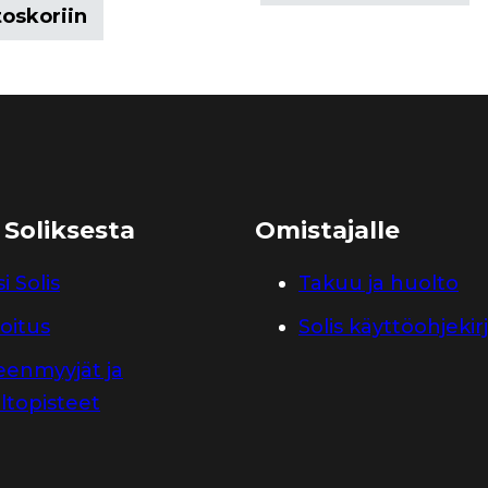
toskoriin
 Soliksesta
Omistajalle
i Solis
Takuu ja huolto
oitus
Solis käyttöohjekir
leenmyyjät ja
ltopisteet