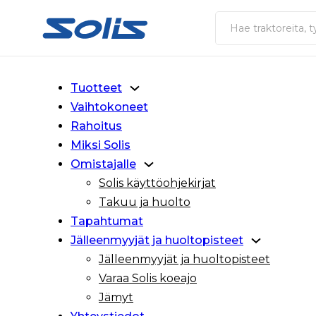
Siirry pääsisältöön
Siirry alatunnisteeseen
Haku
Tuotteet
Vaihtokoneet
Rahoitus
Miksi Solis
Omistajalle
Solis käyttöohjekirjat
Takuu ja huolto
Tapahtumat
Jälleenmyyjät ja huoltopisteet
Jälleenmyyjät ja huoltopisteet
Varaa Solis koeajo
Jämyt