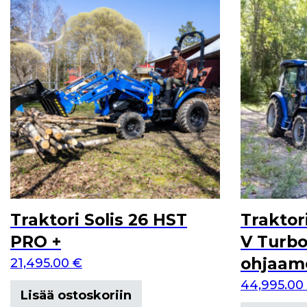
Traktori Solis 26 HST
Traktor
PRO +
V Turbo
ohjaamo
21,495.00
€
44,995.00
Lisää ostoskoriin