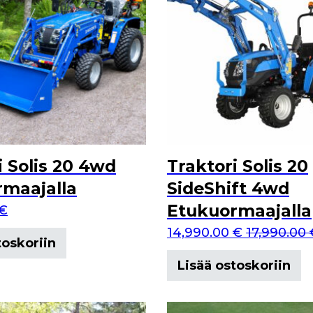
i Solis 20 4wd
Traktori Solis 20
maajalla
SideShift 4wd
Etukuormaajalla
€
14,990.00
€
17,990.00
toskoriin
Lisää ostoskoriin