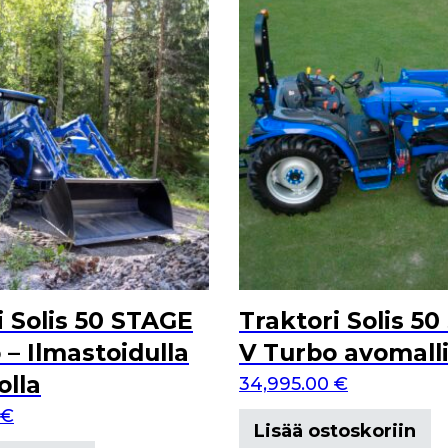
i Solis 50 STAGE
Traktori Solis 5
 – Ilmastoidulla
V Turbo avomall
lla
34,995.00
€
€
Lisää ostoskoriin