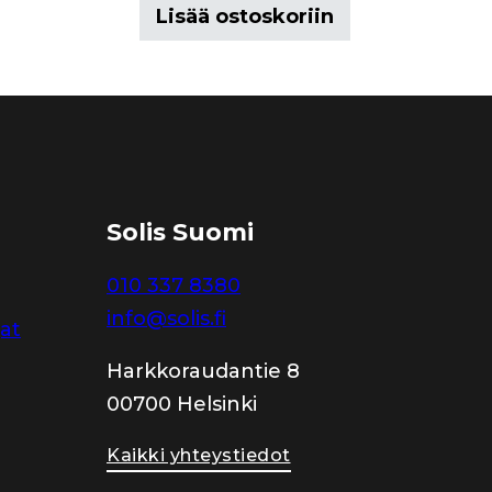
Lisää ostoskoriin
Solis Suomi
010 337 8380
info@solis.fi
jat
Harkkoraudantie 8
00700 Helsinki
Kaikki yhteystiedot