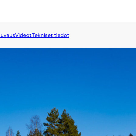
kuvaus
Videot
Tekniset tiedot