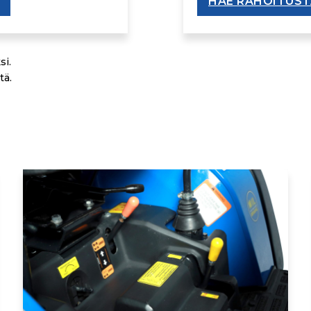
HAE RAHOITUST
si.
tä.