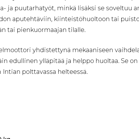
iha- ja puutarhatyöt, minkä lisäksi se soveltuu
don aputehtäviin, kiinteistöhuoltoon tai puis
n tai pienkuormaajan tilalle.
selmoottori yhdistettynä mekaaniseen vaihdel
äin edullinen ylläpitää ja helppo huoltaa. Se on
Intian polttavassa helteessä.