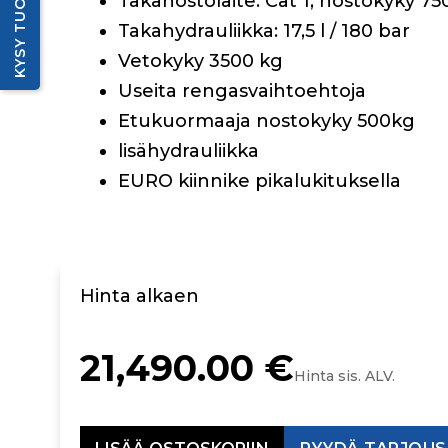
KYSY TUOTTEESTA
Takanostolaite: Cat 1, nostokyky 75
Takahydrauliikka: 17,5 l / 180 bar
Vetokyky 3500 kg
Useita rengasvaihtoehtoja
Etukuormaaja nostokyky 500kg
lisähydrauliikka
EURO kiinnike pikalukituksella
Hinta alkaen
21,490.00
€
Hinta sis. ALV.