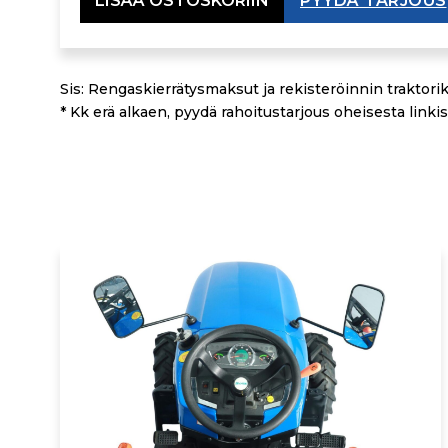
LISÄÄ OSTOSKORIIN
PYYDÄ TARJOUS
Sis: Rengaskierrätysmaksut ja rekisteröinnin traktorik
* Kk erä alkaen, pyydä rahoitustarjous oheisesta linkis