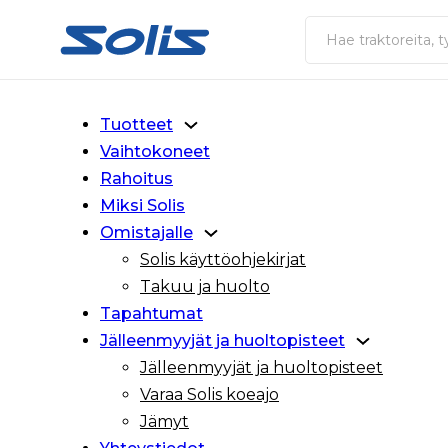
Siirry pääsisältöön
Siirry alatunnisteeseen
Haku
Tuotteet
Vaihtokoneet
Rahoitus
Miksi Solis
Omistajalle
Solis käyttöohjekirjat
Takuu ja huolto
Tapahtumat
Jälleenmyyjät ja huoltopisteet
Jälleenmyyjät ja huoltopisteet
Varaa Solis koeajo
Jämyt