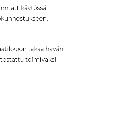
 ammattikäytössä
tokunnostukseen.
aatikkoon takaa hyvän
 testattu toimivaksi