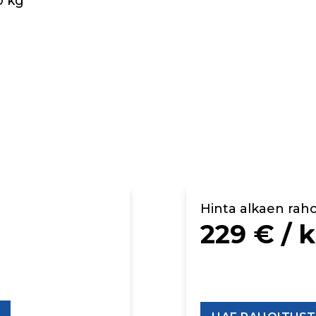
0 kg
Hinta alkaen raho
229 € / 