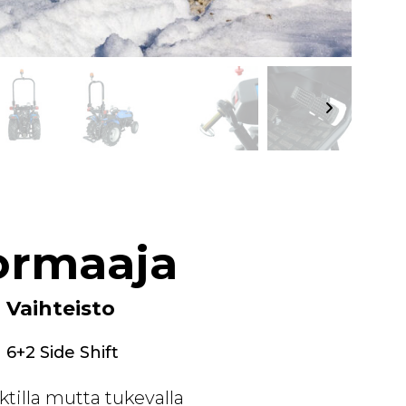
uormaaja
Vaihteisto
6+2 Side Shift
tilla mutta tukevalla