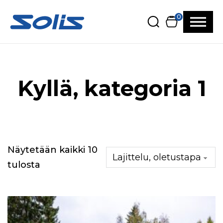
Siirry pääsisältöön
Siirry alatunnisteeseen
0
Kyllä, kategoria 1
Näytetään kaikki 10
tulosta