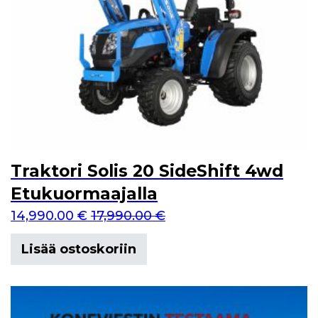
Traktori Solis 20 SideShift 4wd
Etukuormaajalla
14,990.00
€
17,990.00
€
Lisää ostoskoriin