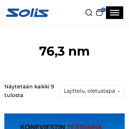
Siirry pääsisältöön
Siirry alatunnisteeseen
0
76,3 nm
Näytetään kaikki 9
tulosta