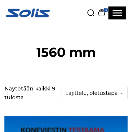
Siirry pääsisältöön
Siirry alatunnisteeseen
0
1560 mm
Näytetään kaikki 9
tulosta