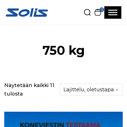
Siirry pääsisältöön
Siirry alatunnisteeseen
0
750 kg
Näytetään kaikki 11
tulosta