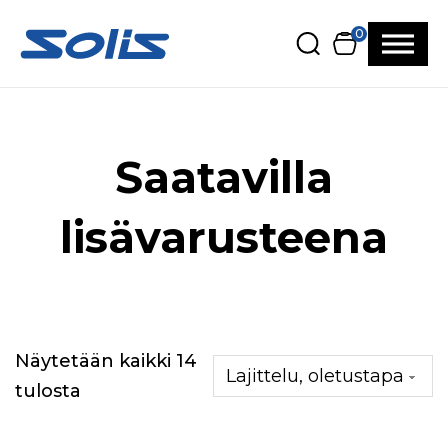
Siirry pääsisältöön
Siirry alatunnisteeseen
0
Saatavilla
lisävarusteena
Näytetään kaikki 14
tulosta