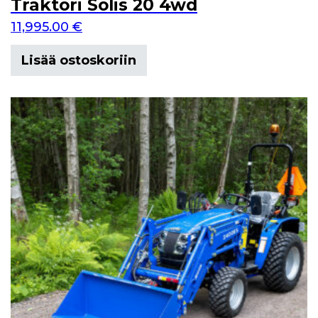
Traktori Solis 20 4wd
11,995.00
€
Lisää ostoskoriin