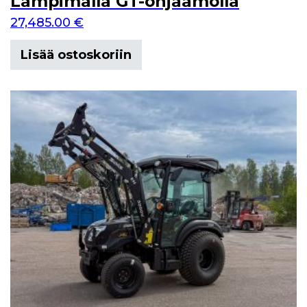
Lämpimällä GT-ohjaamolla
27,485.00
€
Lisää ostoskoriin