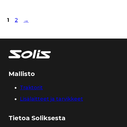
1
2
→
Mallisto
Traktorit
Lisälaitteet ja tarvikkeet
Tietoa Soliksesta