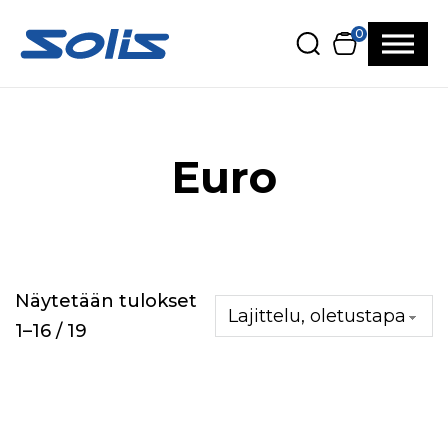
Siirry pääsisältöön
Siirry alatunnisteeseen
0
Euro
Näytetään tulokset
1–16 / 19