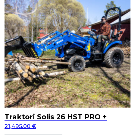
Traktori Solis 26 HST PRO +
21,495.00
€