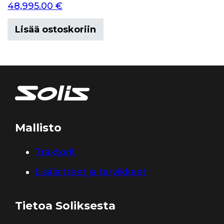
48,995.00
€
Lisää ostoskoriin
Mallisto
Traktorit
Lisälaitteet ja tarvikkeet
Tietoa Soliksesta