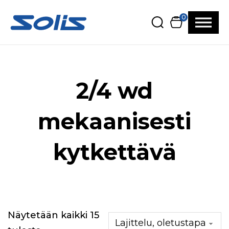
Siirry pääsisältöön
Siirry alatunnisteeseen
0
2/4 wd
mekaanisesti
kytkettävä
Näytetään kaikki 15