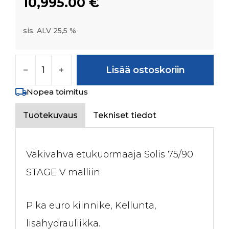
10,995.00
€
sis. ALV 25,5 %
Etukuormaaja Solis 75/90 määrä
Lisää ostoskoriin
Nopea toimitus
Tuotekuvaus
Tekniset tiedot
Väkivahva etukuormaaja Solis 75/90
STAGE V malliin
Pika euro kiinnike, Kellunta,
lisähydrauliikka.