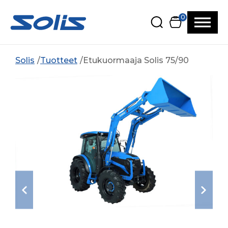
Siirry pääsisältöön
Siirry alatunnisteeseen
0
Solis
Tuotteet
Etukuormaaja Solis 75/90