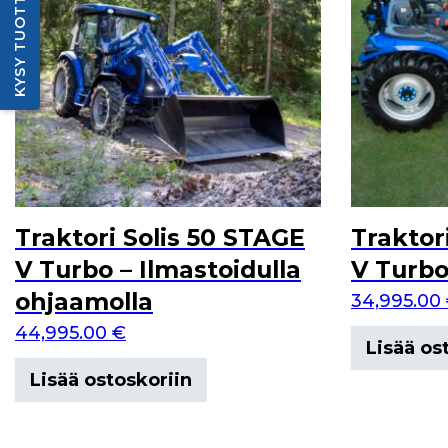
KYSY TUOTTEESTA
Traktori Solis 50 STAGE
Traktor
V Turbo – Ilmastoidulla
V Turbo
ohjaamolla
34,995.00
44,995.00
€
Lisää os
Lisää ostoskoriin