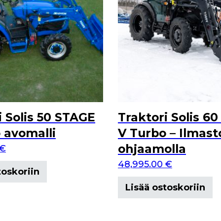
i Solis 50 STAGE
Traktori Solis 6
 avomalli
V Turbo – Ilmast
ohjaamolla
€
48,995.00
€
toskoriin
Lisää ostoskoriin