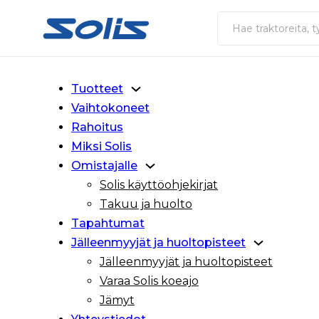
Siirry pääsisältöön
Siirry alatunnisteeseen
Haku
Tuotteet
Vaihtokoneet
Rahoitus
Miksi Solis
Omistajalle
Solis käyttöohjekirjat
Takuu ja huolto
Tapahtumat
Jälleenmyyjät ja huoltopisteet
Jälleenmyyjät ja huoltopisteet
Varaa Solis koeajo
Jämyt