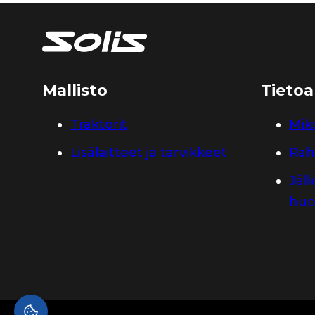
Mallisto
Tietoa
Traktorit
Miks
Lisälaitteet ja tarvikkeet
Rah
Jäl
huo