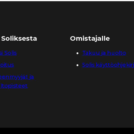
 Soliksesta
Omistajalle
i Solis
Takuu ja huolto
oitus
Solis käyttöohjekir
leenmyyjät ja
ltopisteet