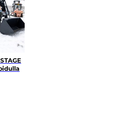
0 STAGE
oidulla