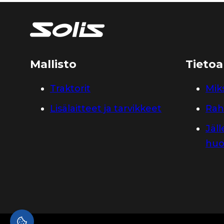
Mallisto
Tietoa
Traktorit
Miks
Lisälaitteet ja tarvikkeet
Rah
Jäl
huo