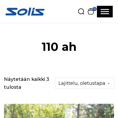
Siirry pääsisältöön
Siirry alatunnisteeseen
0
110 ah
Näytetään kaikki 3
tulosta