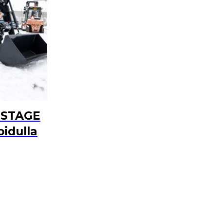
0 STAGE
oidulla