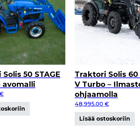
i Solis 50 STAGE
Traktori Solis 6
 avomalli
V Turbo – Ilmast
ohjaamolla
€
48,995.00
€
toskoriin
Lisää ostoskoriin