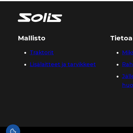
Mallisto
Tietoa
Traktorit
Miks
Lisälaitteet ja tarvikkeet
Rah
Jäl
huo