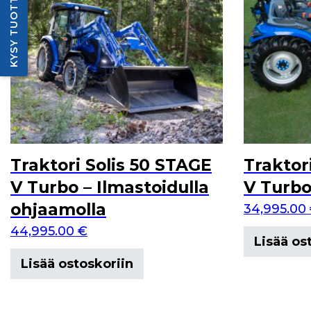
KYSY TUOTTEESTA
Traktori Solis 50 STAGE
Traktor
V Turbo – Ilmastoidulla
V Turbo
ohjaamolla
34,995.00
44,995.00
€
Lisää os
Lisää ostoskoriin