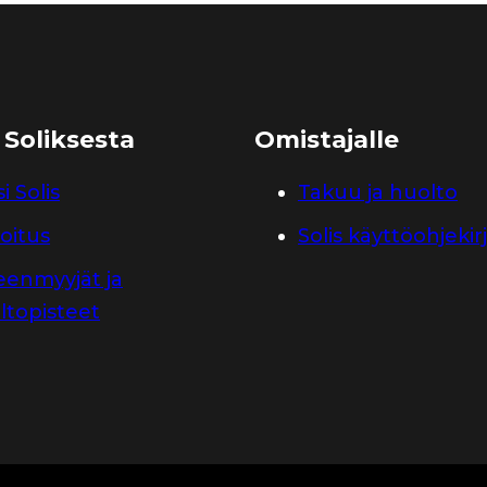
 Soliksesta
Omistajalle
i Solis
Takuu ja huolto
oitus
Solis käyttöohjekir
leenmyyjät ja
ltopisteet