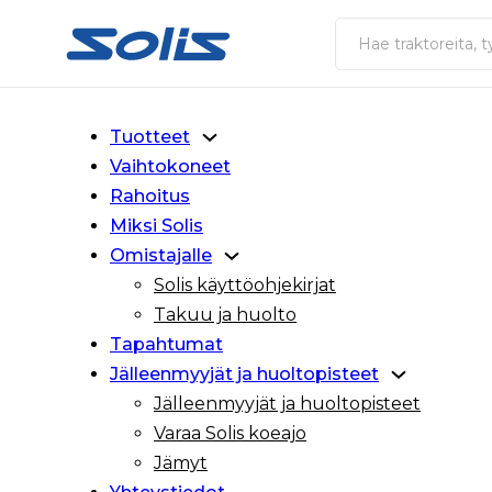
Siirry pääsisältöön
Siirry alatunnisteeseen
Haku
Tuotteet
Vaihtokoneet
Rahoitus
Miksi Solis
Omistajalle
Solis käyttöohjekirjat
Takuu ja huolto
Tapahtumat
Jälleenmyyjät ja huoltopisteet
Jälleenmyyjät ja huoltopisteet
Varaa Solis koeajo
Jämyt