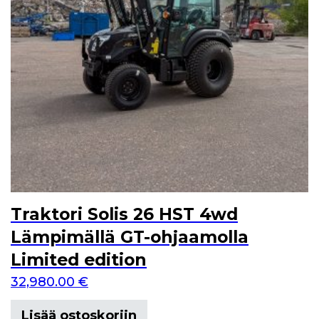
Traktori Solis 26 HST 4wd
Lämpimällä GT-ohjaamolla
Limited edition
32,980.00
€
Lisää ostoskoriin