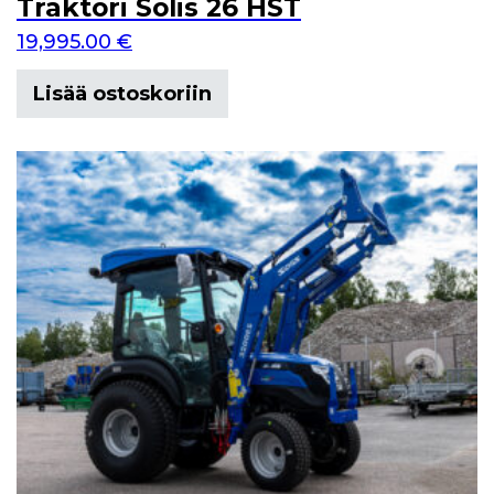
Traktori Solis 26 HST
19,995.00
€
Lisää ostoskoriin