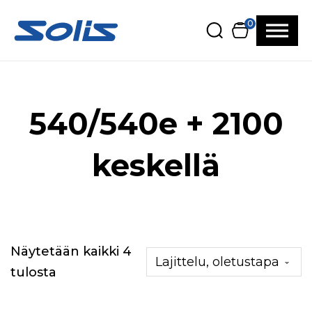
Siirry pääsisältöön
Siirry alatunnisteeseen
0
540/540e + 2100
keskellä
Näytetään kaikki 4
tulosta