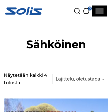
Siirry pääsisältöön
Siirry alatunnisteeseen
0
Sähköinen
Näytetään kaikki 4
tulosta