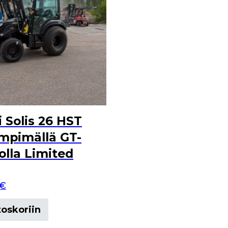
i Solis 26 HST
mpimällä GT-
lla Limited
€
toskoriin