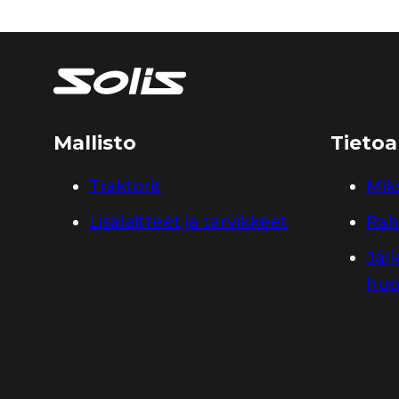
Mallisto
Tietoa
Traktorit
Miks
Lisälaitteet ja tarvikkeet
Rah
Jäl
huo