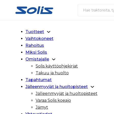
Siirry pääsisältöön
Siirry alatunnisteeseen
Haku
Tuotteet
Vaihtokoneet
Rahoitus
Miksi Solis
Omistajalle
Solis käyttöohjekirjat
Takuu ja huolto
Tapahtumat
Jälleenmyyjät ja huoltopisteet
Jälleenmyyjät ja huoltopisteet
Varaa Solis koeajo
Jämyt