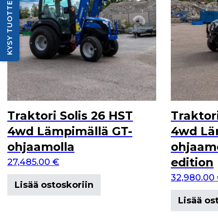
KYSY TUOTTEESTA
Traktori Solis 26 HST
Traktor
4wd Lämpimällä GT-
4wd Lä
ohjaamolla
ohjaamo
edition
27,485.00
€
32,980.00
Lisää ostoskoriin
Lisää os