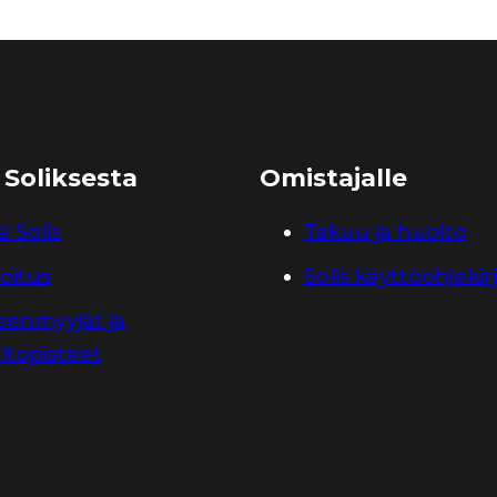
 Soliksesta
Omistajalle
i Solis
Takuu ja huolto
oitus
Solis käyttöohjekir
leenmyyjät ja
ltopisteet