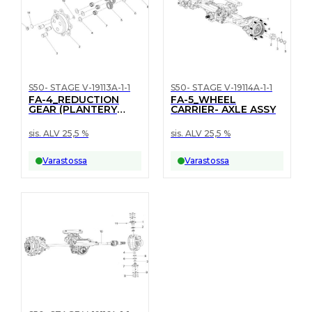
S50- STAGE V-19113A-1-1
S50- STAGE V-19114A-1-1
FA-4_REDUCTION
FA-5_WHEEL
GEAR (PLANTERY
CARRIER- AXLE ASSY
GEAR)
sis. ALV 25,5 %
sis. ALV 25,5 %
Varastossa
Varastossa