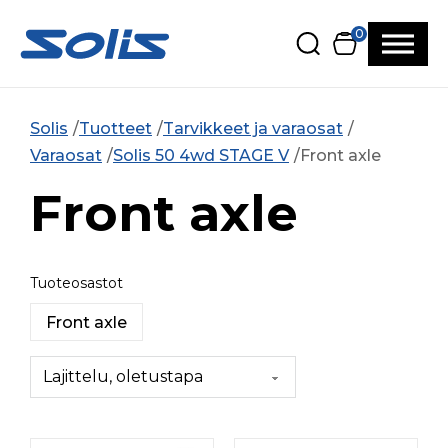
Siirry pääsisältöön
Siirry alatunnisteeseen
0
Solis
Tuotteet
Tarvikkeet ja varaosat
Varaosat
Solis 50 4wd STAGE V
Front axle
Front axle
Tuoteosastot
Front axle