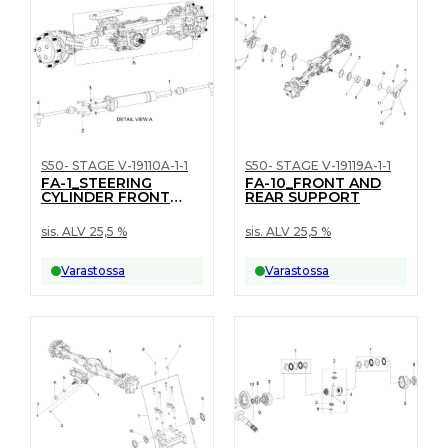
S50- STAGE V-19110A-1-1
S50- STAGE V-19119A-1-1
FA-1_STEERING
FA-10_FRONT AND
CYLINDER FRONT
REAR SUPPORT
AXLE
sis. ALV 25,5 %
sis. ALV 25,5 %
Varastossa
Varastossa