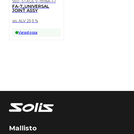
S50- STAGE V-19116A-1-1
FA-7_UNIVERSAL
JOINT ASSY
sis. ALV 25,5 %
Varastossa
Mallisto