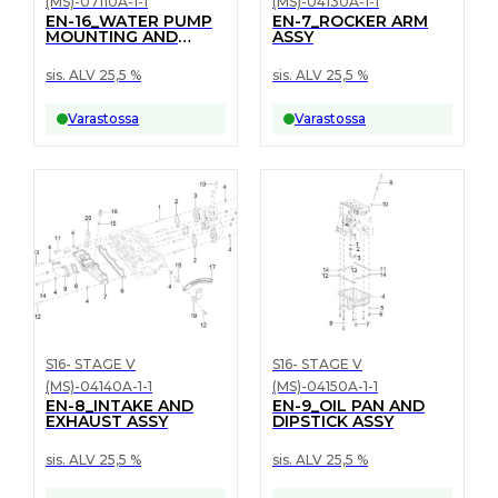
(MS)-07110A-1-1
(MS)-04130A-1-1
EN-16_WATER PUMP
EN-7_ROCKER ARM
MOUNTING AND
ASSY
ELBOW ROUTING
ASSY
sis. ALV 25,5 %
sis. ALV 25,5 %
Varastossa
Varastossa
S16- STAGE V
S16- STAGE V
(MS)-04140A-1-1
(MS)-04150A-1-1
EN-8_INTAKE AND
EN-9_OIL PAN AND
EXHAUST ASSY
DIPSTICK ASSY
sis. ALV 25,5 %
sis. ALV 25,5 %