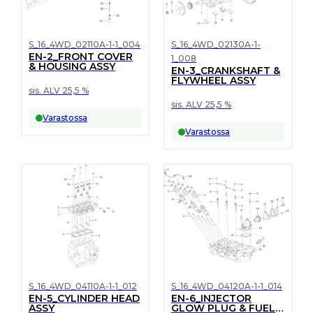
S_16_4WD_02110A-1-1_004
S_16_4WD_02130A-1-
EN-2_FRONT COVER
1_008
& HOUSING ASSY
EN-3_CRANKSHAFT &
FLYWHEEL ASSY
sis. ALV 25,5 %
sis. ALV 25,5 %
Varastossa
Varastossa
S_16_4WD_04110A-1-1_012
S_16_4WD_04120A-1-1_014
EN-5_CYLINDER HEAD
EN-6_INJECTOR
ASSY
GLOW PLUG & FUEL