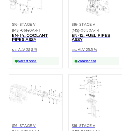
S16- STAGE V
S16- STAGE V
(MS)-06140A-1-1
(MS)-06150A-1-1
EN-14_COOLANT
EN-15_FUEL PIPES
PIPES ASSY
ASSY
sis. ALV 25,5 %
sis. ALV 25,5 %
Varastossa
Varastossa
S16- STAGE V
S16- STAGE V