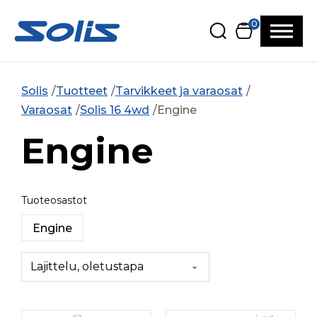
Siirry pääsisältöön
Siirry alatunnisteeseen
0
Solis
Tuotteet
Tarvikkeet ja varaosat
Varaosat
Solis 16 4wd
Engine
Engine
Tuoteosastot
Engine