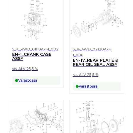
S_16_4WD_01110A-1-1_002
S_16_4WD_02120A-1-
EN-1_CRANK CASE
1_006
ASSY
EN-17_REAR PLATE &
REAR OIL SEAL ASSY
sis. ALV 25,5 %
sis. ALV 25,5 %
Varastossa
Varastossa