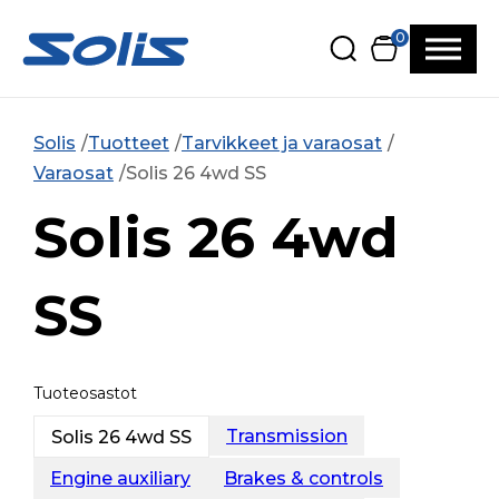
Siirry pääsisältöön
Siirry alatunnisteeseen
0
Solis
Tuotteet
Tarvikkeet ja varaosat
Varaosat
Solis 26 4wd SS
Solis 26 4wd
SS
Tuoteosastot
Transmission
Solis 26 4wd SS
Engine auxiliary
Brakes & controls