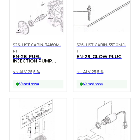
S26- HST CABIN-34160M-
S26- HST CABIN-35110M-1-
1-1
1
EN-28_FUEL
EN-29_GLOW PLUG
INJECTION PUMP
DRIVE
sis. ALV 25,5 %
sis. ALV 25,5 %
Varastossa
Varastossa