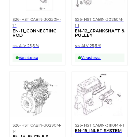
S26- HST CABIN-30250M-
S26- HST CABIN-30260M-
1-1
1-1
EN-11_CONNECTING
EN-12_CRANKSHAFT &
ROD
PULLEY
sis. ALV 25,5 %
sis. ALV 25,5 %
Varastossa
Varastossa
S26- HST CABIN-30290M-
S26- HST CABIN-31110M-1-1
EN-15_INLET SYSTEM
1-1
EN-14_ENGINE &