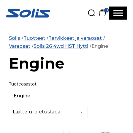
Siirry pääsisältöön
Siirry alatunnisteeseen
0
Solis
Tuotteet
Tarvikkeet ja varaosat
Varaosat
Solis 26 4wd HST Hytti
Engine
Engine
Tuoteosastot
Engine