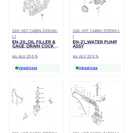
S26- HST CABIN-32150M-
S26- HST CABIN-33110M-1-
1-1
1
EN-20_OIL FILLER &
EN-21_WATER PUMP
GAGE, DRAIN COCK &
ASSY
PIPE
sis. ALV 25,5 %
sis. ALV 25,5 %
Varastossa
Varastossa