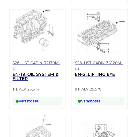
S26- HST CABIN-32130M-
S26- HST CABIN-30120M-
1-1
1-1
EN-19_OIL SYSTEM &
EN-2_LIFTING EYE
FILTER
sis. ALV 25,5 %
sis. ALV 25,5 %
Varastossa
Varastossa