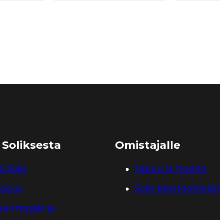
 Soliksesta
Omistajalle
i Solis
Takuu ja huolto
oitus
Solis käyttöohjekir
leenmyyjät ja