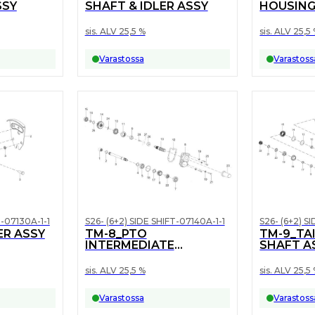
SSY
SHAFT & IDLER ASSY
HOUSIN
sis. ALV 25,5 %
sis. ALV 25,5
Varastossa
Varastoss
T-07130A-1-1
S26- (6+2) SIDE SHIFT-07140A-1-1
S26- (6+2) S
ER ASSY
TM-8_PTO
TM-9_TAI
INTERMEDIATE
SHAFT A
SHAFT,GEARS & END
COVER ASSY
sis. ALV 25,5 %
sis. ALV 25,5
Varastossa
Varastoss