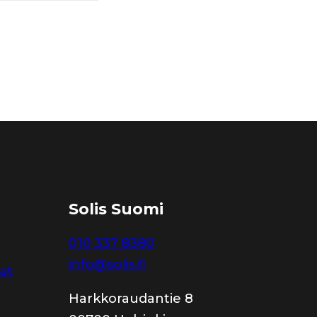
Solis Suomi
010 337 8380
info@solis.fi
jat
Harkkoraudantie 8