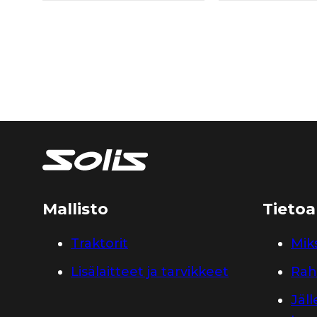
Mallisto
Tietoa
Traktorit
Miks
Lisälaitteet ja tarvikkeet
Rah
Jäl