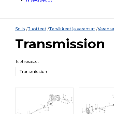
Yhteystiedot
Solis
Tuotteet
Tarvikkeet ja varaosat
Varaosa
Transmission
Tuoteosastot
Transmission