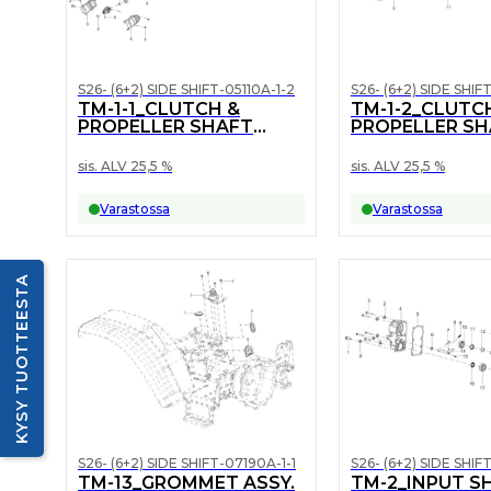
S26- (6+2) SIDE SHIFT-05110A-1-2
S26- (6+2) SIDE SHIF
TM-1-1_CLUTCH &
TM-1-2_CLUTC
PROPELLER SHAFT
PROPELLER SH
ASSY
ASSY
sis. ALV 25,5 %
sis. ALV 25,5 %
Varastossa
Varastossa
KYSY TUOTTEESTA
S26- (6+2) SIDE SHIFT-07190A-1-1
S26- (6+2) SIDE SHIF
TM-13_GROMMET ASSY.
TM-2_INPUT S