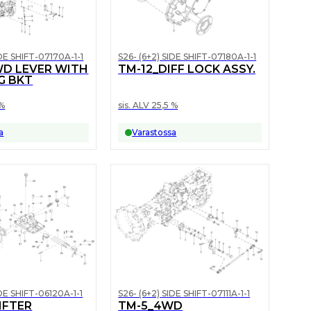
IDE SHIFT-07170A-1-1
S26- (6+2) SIDE SHIFT-07180A-1-1
WD LEVER WITH
TM-12_DIFF LOCK ASSY.
G BKT
 %
sis. ALV 25,5 %
a
Varastossa
IDE SHIFT-06120A-1-1
S26- (6+2) SIDE SHIFT-07111A-1-1
IFTER
TM-5_4WD