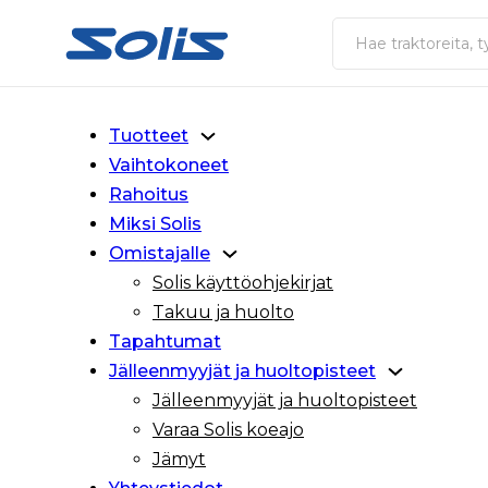
Siirry pääsisältöön
Siirry alatunnisteeseen
Haku
Tuotteet
Vaihtokoneet
Rahoitus
Miksi Solis
Omistajalle
Solis käyttöohjekirjat
Takuu ja huolto
Tapahtumat
Jälleenmyyjät ja huoltopisteet
Jälleenmyyjät ja huoltopisteet
Varaa Solis koeajo
Jämyt