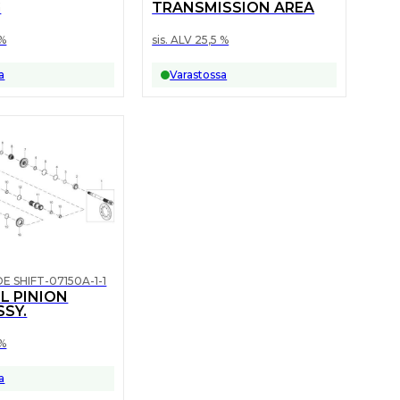
G
TRANSMISSION AREA
 %
sis. ALV 25,5 %
a
Varastossa
IDE SHIFT-07150A-1-1
L PINION
SSY.
 %
a