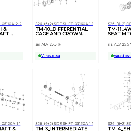
T-05110A-2-2
S26- (6+2) SIDE SHIFT-07160A-1-1
S26- (6+2) S
H &
TM-10_DIFFERENTIAL
TM-11_4
AFT
CAGE AND CROWN
SEAT MT
WHEEL ASSY
sis. ALV 25,5 %
sis. ALV 25,5
Varastossa
Varastoss
T-05120A-1-1
S26- (6+2) SIDE SHIFT-05130A-1-1
S26- (6+2) S
HAFT &
TM-3_INTERMEDIATE
TM-4_SH