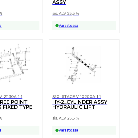
ASSY
 %
sis. ALV 25,5 %
a
Varastossa
V-21130A-1-1
S50- STAGE V-10200A-1-1
HREE POINT
HY-2_CYLINDER ASSY
 FIXED TYPE
HYDRAULIC LIFT
 %
sis. ALV 25,5 %
a
Varastossa