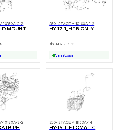
V-10150A-2-2
S50- STAGE V-10160A-1-2
_MID MOUNT
HY-12-1_HTB ONLY
 %
sis. ALV 25,5 %
a
Varastossa
V-10180A-2-2
S50- STAGE V-11130A-1-1
DATB RH
HY-15_LIFTOMATIC