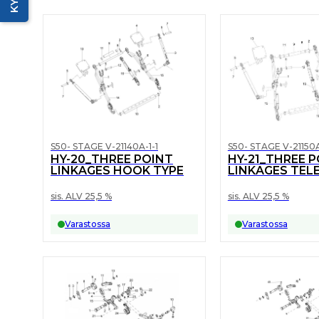
S50- STAGE V-21140A-1-1
S50- STAGE V-21150A
HY-20_THREE POINT
HY-21_THREE 
LINKAGES HOOK TYPE
LINKAGES TEL
TYPE
sis. ALV 25,5 %
sis. ALV 25,5 %
Varastossa
Varastossa