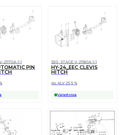
V-21170A-1-1
S50- STAGE V-21180A-1-1
UTOMATIC PIN
HY-24_EEC CLEVIS
HITCH
HITCH
 %
sis. ALV 25,5 %
a
Varastossa