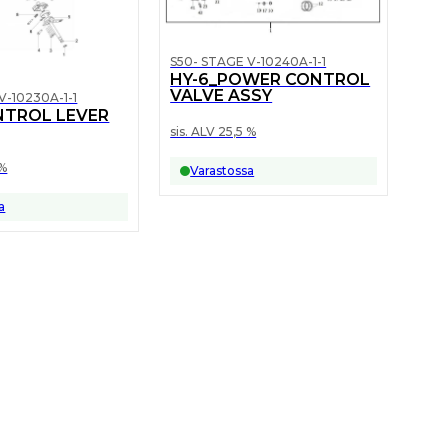
S50- STAGE V-10240A-1-1
HY-6_POWER CONTROL
VALVE ASSY
V-10230A-1-1
NTROL LEVER
sis. ALV 25,5 %
 %
Varastossa
a