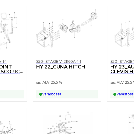
S50- STAGE V-21160A-1-1
S50- STAGE 
-1-1
HY-22_CUNA HITCH
HY-23_A
POINT
CLEVIS 
ESCOPIC
sis. ALV 25,5 %
sis. ALV 25,5
Varastossa
Varastoss