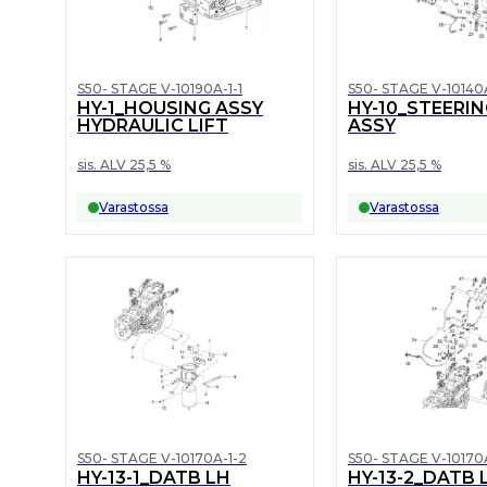
S50- STAGE V-10190A-1-1
S50- STAGE V-10140A
HY-1_HOUSING ASSY
HY-10_STEERIN
HYDRAULIC LIFT
ASSY
sis. ALV 25,5 %
sis. ALV 25,5 %
Varastossa
Varastossa
S50- STAGE V-10170A-1-2
S50- STAGE V-10170
HY-13-1_DATB LH
HY-13-2_DATB 