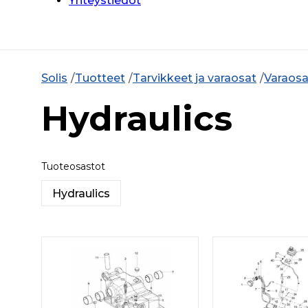
Yhteystiedot
Solis
Tuotteet
Tarvikkeet ja varaosat
Varaosa
Hydraulics
Tuoteosastot
Hydraulics