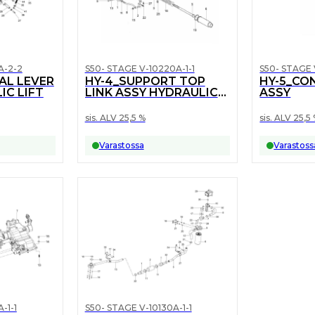
A-2-2
S50- STAGE V-10220A-1-1
S50- STAGE 
AL LEVER
HY-4_SUPPORT TOP
HY-5_CO
IC LIFT
LINK ASSY HYDRAULIC
ASSY
LIFT
sis. ALV 25,5 %
sis. ALV 25,5
Varastossa
Varastoss
-1-1
S50- STAGE V-10130A-1-1