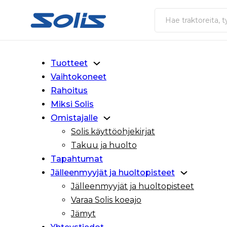
Siirry pääsisältöön
Siirry alatunnisteeseen
Haku
Tuotteet
Vaihtokoneet
Rahoitus
Miksi Solis
Omistajalle
Solis käyttöohjekirjat
Takuu ja huolto
Tapahtumat
Jälleenmyyjät ja huoltopisteet
Jälleenmyyjät ja huoltopisteet
Varaa Solis koeajo
Jämyt