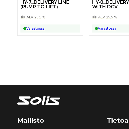
HY-7_DELIVERY LINE
HY-8_DELIVERY
(PUMP TO LIFT)
WITH DCV
sis. ALV 25,5 %
sis. ALV 25,5 %
Varastossa
Varastossa
Mallisto
Tietoa