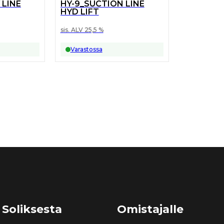
 LINE
HY-9_SUCTION LINE
HYD LIFT
sis. ALV 25,5 %
Varastossa
 Soliksesta
Omistajalle