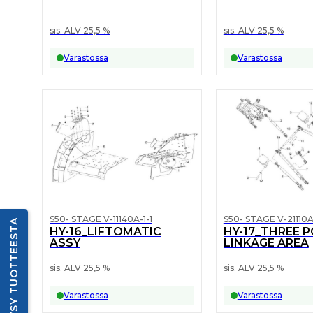
sis. ALV 25,5 %
sis. ALV 25,5 %
Varastossa
Varastossa
S50- STAGE V-11140A-1-1
S50- STAGE V-21110A-
KYSY TUOTTEESTA
HY-16_LIFTOMATIC
HY-17_THREE 
ASSY
LINKAGE AREA
sis. ALV 25,5 %
sis. ALV 25,5 %
Varastossa
Varastossa