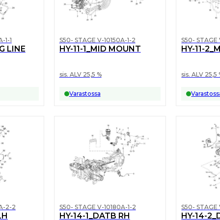
-1-1
S50- STAGE V-10150A-1-2
S50- STAGE 
G LINE
HY-11-1_MID MOUNT
HY-11-2
sis. ALV 25,5 %
sis. ALV 25,5
Varastossa
Varastoss
A-2-2
S50- STAGE V-10180A-1-2
S50- STAGE 
LH
HY-14-1_DATB RH
HY-14-2_