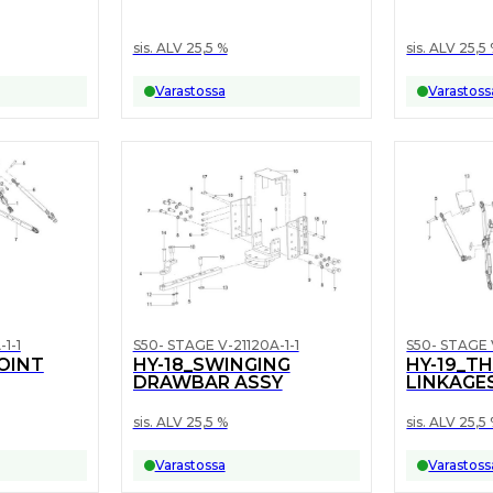
sis. ALV 25,5 %
sis. ALV 25,5
Varastossa
Varastoss
1-1
S50- STAGE V-21120A-1-1
S50- STAGE 
POINT
HY-18_SWINGING
HY-19_T
DRAWBAR ASSY
LINKAGES
sis. ALV 25,5 %
sis. ALV 25,5
Varastossa
Varastoss