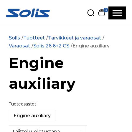
Siirry pääsisältöön
Siirry alatunnisteeseen
0
Solis
Tuotteet
Tarvikkeet ja varaosat
Varaosat
Solis 26 6+2 CS
Engine auxiliary
Engine
auxiliary
Tuoteosastot
Engine auxiliary