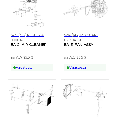
S26- (6+2) REGULAR-
S26- (6+2) REGULAR-
03110A-1-1
02130A-1-1
EA-2_AIR CLEANER
EA-3_FAN ASSY
sis. ALV 25,5 %
sis. ALV 25,5 %
Varastossa
Varastossa