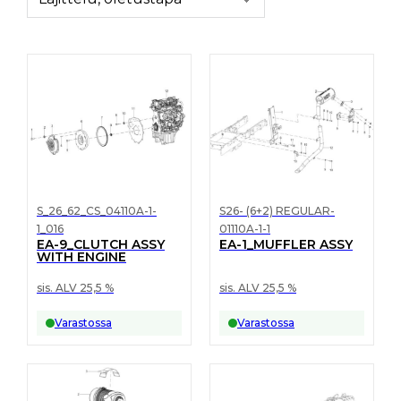
S_26_62_CS_04110A-1-
S26- (6+2) REGULAR-
1_016
01110A-1-1
EA-9_CLUTCH ASSY
EA-1_MUFFLER ASSY
WITH ENGINE
sis. ALV 25,5 %
sis. ALV 25,5 %
Varastossa
Varastossa