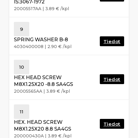
IS:3067-1972
20005517AA
|
3.89
€
/kpl
9
SPRING WASHER B-8
Tiedot
4030400008
|
2.90
€
/kpl
10
HEX HEAD SCREW
Tiedot
M8X1.25X20 -8.8 SA4GS
20005565AA
|
3.89
€
/kpl
11
HEX. HEAD SCREW
Tiedot
M8X1.25X20 8.8 SA4GS
200000430A
|
3.89
€
/kpl