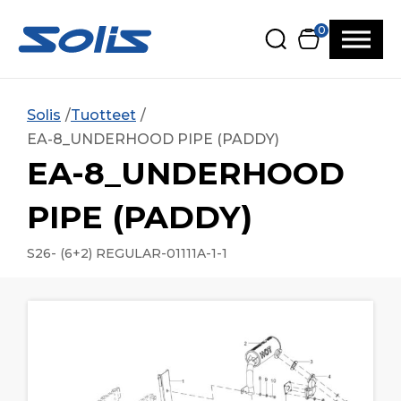
Siirry pääsisältöön
Siirry alatunnisteeseen
0
Solis
Tuotteet
EA-8_UNDERHOOD PIPE (PADDY)
EA-8_UNDERHOOD
PIPE (PADDY)
S26- (6+2) REGULAR-01111A-1-1