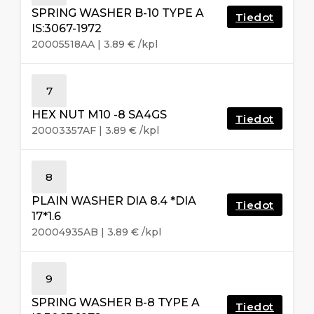
SPRING WASHER B-10 TYPE A
Tiedot
IS:3067-1972
20005518AA
|
3.89
€
/kpl
7
HEX NUT M10 -8 SA4GS
Tiedot
20003357AF
|
3.89
€
/kpl
8
PLAIN WASHER DIA 8.4 *DIA
Tiedot
17*1.6
20004935AB
|
3.89
€
/kpl
9
SPRING WASHER B-8 TYPE A
Tiedot