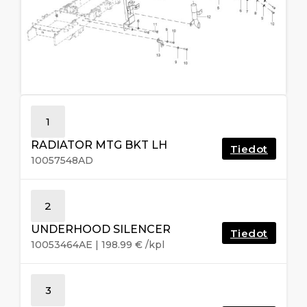
1
RADIATOR MTG BKT LH
Tiedot
10057548AD
2
UNDERHOOD SILENCER
Tiedot
10053464AE
|
198.99
€
/kpl
3