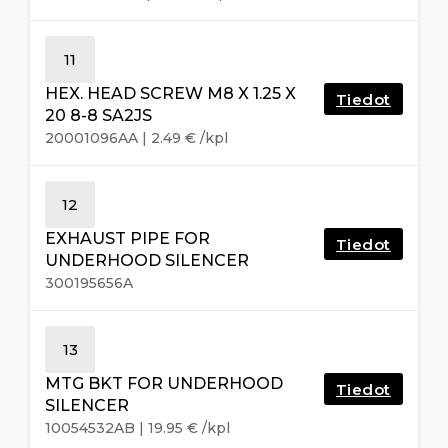
11
HEX. HEAD SCREW M8 X 1.25 X
Tiedot
20 8-8 SA2JS
20001096AA
|
2.49
€
/kpl
12
EXHAUST PIPE FOR
Tiedot
UNDERHOOD SILENCER
300195656A
13
MTG BKT FOR UNDERHOOD
Tiedot
SILENCER
10054532AB
|
19.95
€
/kpl