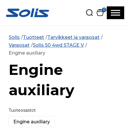
Siirry pääsisältöön
Siirry alatunnisteeseen
0
Solis
Tuotteet
Tarvikkeet ja varaosat
Varaosat
Solis 50 4wd STAGE V
Engine auxiliary
Engine
auxiliary
Tuoteosastot
Engine auxiliary