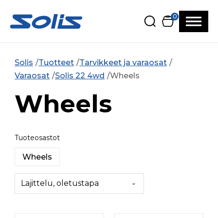
Siirry pääsisältöön
Siirry alatunnisteeseen
0
Solis
Tuotteet
Tarvikkeet ja varaosat
Varaosat
Solis 22 4wd
Wheels
Wheels
Tuoteosastot
Wheels