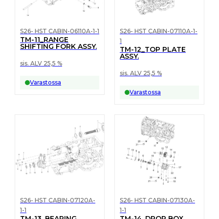
S26- HST CABIN-06110A-1-1
S26- HST CABIN-07110A-1-
TM-11_RANGE
1
SHIFTING FORK ASSY.
TM-12_TOP PLATE
ASSY.
sis. ALV 25,5 %
sis. ALV 25,5 %
Varastossa
Varastossa
S26- HST CABIN-07120A-
S26- HST CABIN-07130A-
1-1
1-1
TM-13_BEARING
TM-14_DROP BOX