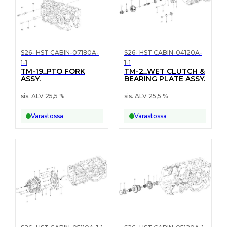
S26- HST CABIN-07180A-
S26- HST CABIN-04120A-
1-1
1-1
TM-19_PTO FORK
TM-2_WET CLUTCH &
ASSY.
BEARING PLATE ASSY.
sis. ALV 25,5 %
sis. ALV 25,5 %
Varastossa
Varastossa