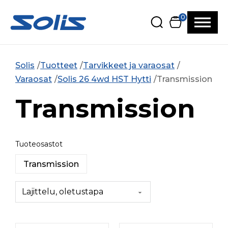
Siirry pääsisältöön
Siirry alatunnisteeseen
0
Solis
Tuotteet
Tarvikkeet ja varaosat
Varaosat
Solis 26 4wd HST Hytti
Transmission
Transmission
Tuoteosastot
Transmission