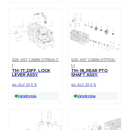
S26- HST CABIN-07160A-1-
S26- HST CABIN-07170A-
1
1-1
TM-17_DIFF. LOCK
TM-18_REAR PTO
LEVER ASSY.
SHAFT ASSY.
sis. ALV 25,5 %
sis. ALV 25,5 %
Varastossa
Varastossa