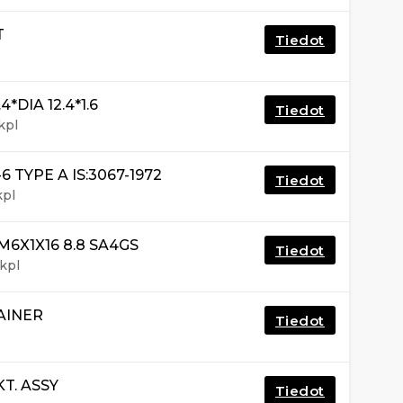
T
Tiedot
*DIA 12.4*1.6
Tiedot
kpl
 TYPE A IS:3067-1972
Tiedot
kpl
6X1X16 8.8 SA4GS
Tiedot
kpl
AINER
Tiedot
T. ASSY
Tiedot