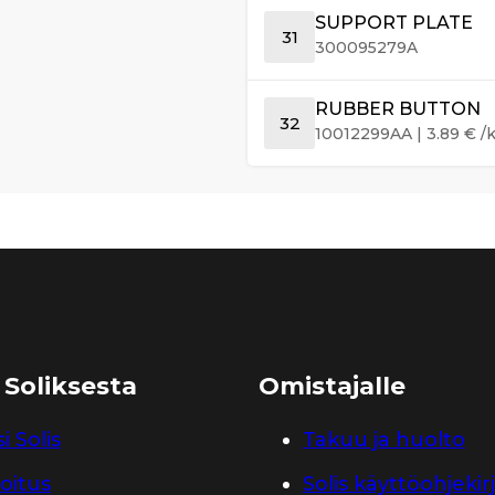
SUPPORT PLATE
31
300095279A
RUBBER BUTTON
32
10012299AA
|
3.89
€
/k
 Soliksesta
Omistajalle
i Solis
Takuu ja huolto
oitus
Solis käyttöohjekir