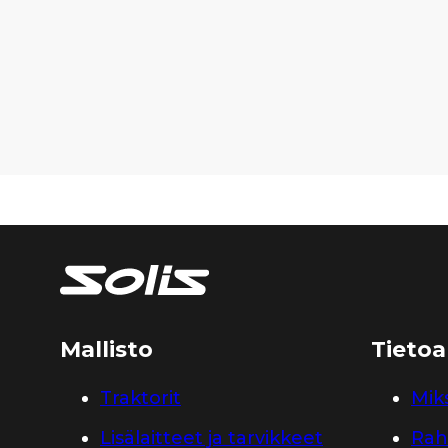
Mallisto
Tietoa
Traktorit
Miks
Lisälaitteet ja tarvikkeet
Rah