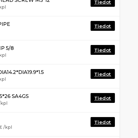
HEAD SCREW M5*12
Tiedot
kpl
PIPE
Tiedot
P 5/8
Tiedot
kpl
14.2*DIA19.9*1.5
Tiedot
kpl
5*26 SA4GS
Tiedot
/kpl
Tiedot
€
/kpl