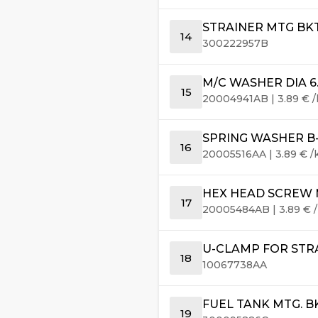
STRAINER MTG BK
14
300222957B
M/C WASHER DIA 6.4
15
20004941AB
|
3.89
€
/
SPRING WASHER B-6
16
20005516AA
|
3.89
€
/
HEX HEAD SCREW M
17
20005484AB
|
3.89
€
/
U-CLAMP FOR STR
18
10067738AA
FUEL TANK MTG. BK
19