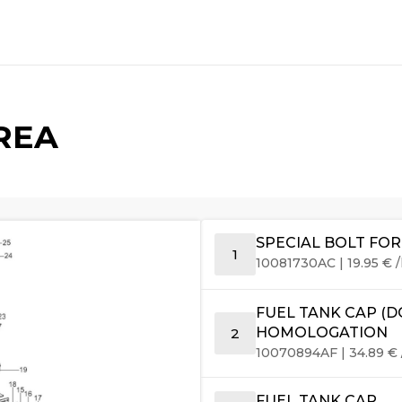
AREA
SPECIAL BOLT FO
1
10081730AC
|
19.95
€
/
FUEL TANK CAP (
HOMOLOGATION
2
10070894AF
|
34.89
€
FUEL TANK CAP