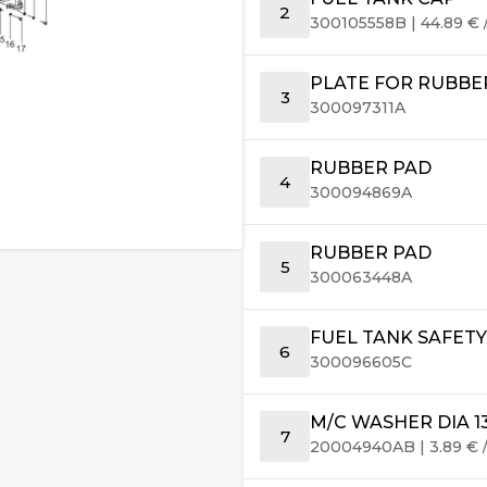
2
300105558B
|
44.89
€
PLATE FOR RUBBE
3
300097311A
RUBBER PAD
4
300094869A
RUBBER PAD
5
300063448A
FUEL TANK SAFETY
6
300096605C
M/C WASHER DIA 13
7
20004940AB
|
3.89
€