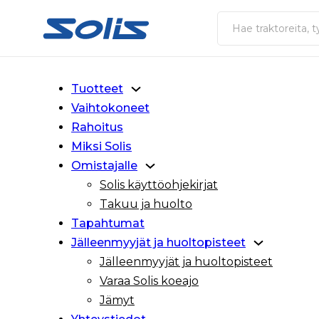
Siirry pääsisältöön
Siirry alatunnisteeseen
Haku
Tuotteet
Vaihtokoneet
Rahoitus
Miksi Solis
Omistajalle
Solis käyttöohjekirjat
Takuu ja huolto
Tapahtumat
Jälleenmyyjät ja huoltopisteet
Jälleenmyyjät ja huoltopisteet
Varaa Solis koeajo
Jämyt