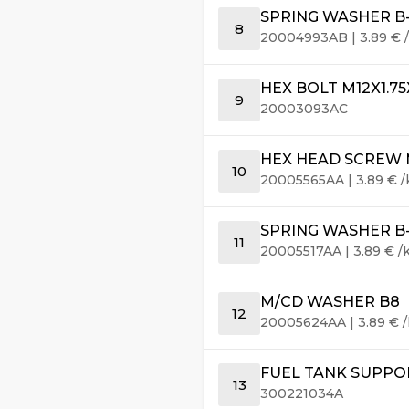
SPRING WASHER B-1
8
20004993AB
|
3.89
€
/
HEX BOLT M12X1.75
9
20003093AC
HEX HEAD SCREW M
10
20005565AA
|
3.89
€
/
SPRING WASHER B-8
11
20005517AA
|
3.89
€
/
M/CD WASHER B8
12
20005624AA
|
3.89
€
/
FUEL TANK SUPPO
13
300221034A