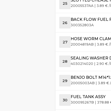
SLOTTED CHEASE 
25
20005537AA
|
3.89
€
/
BACK FLOW FUEL 
26
300352803A
HOSE WORM CLAM
27
20004819AB
|
3.89
€
/
SEALING WASHER DIA
28
4030214020
|
2.90
€
/
BENJO BOLT M14*1.
29
20005003AB
|
3.89
€
FUEL TANK ASSY
30
300095267B
|
378.88