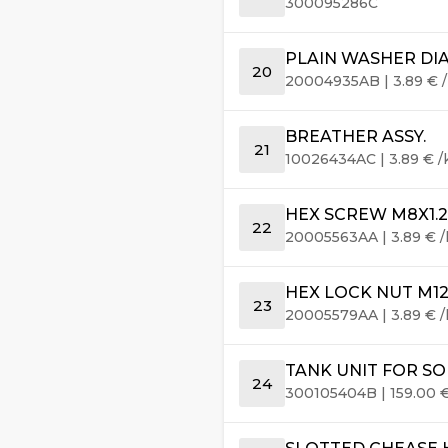
300095286C
PLAIN WASHER DIA 8
20
20004935AB
|
3.89
€
/
BREATHER ASSY.
21
10026434AC
|
3.89
€
/
HEX SCREW M8X1.2
22
20005563AA
|
3.89
€
/
HEX LOCK NUT M12
23
20005579AA
|
3.89
€
/
TANK UNIT FOR SO
24
300105404B
|
159.00