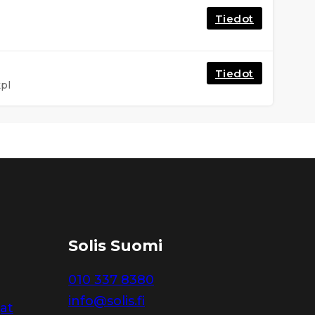
Tiedot
Tiedot
pl
Solis Suomi
010 337 8380
info@solis.fi
jat