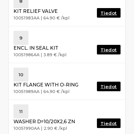
8
KIT RELIEF VALVE
Tiedot
10051983AA
|
64.90
€
/kpl
9
ENCL. IN SEAL KIT
Tiedot
10051986AA
|
3.89
€
/kpl
10
KIT FLANGE WITH O-RING
Tiedot
10051989AA
|
64.90
€
/kpl
11
WASHER D=10/20X2,6 ZN
Tiedot
10051990AA
|
2.90
€
/kpl