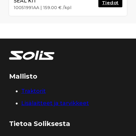
SEAL KIT
Tiedot
10051991AA
|
159.00
€
/kpl
Mallisto
Traktorit
Lisälaitteet ja tarvikkeet
Tietoa Soliksesta