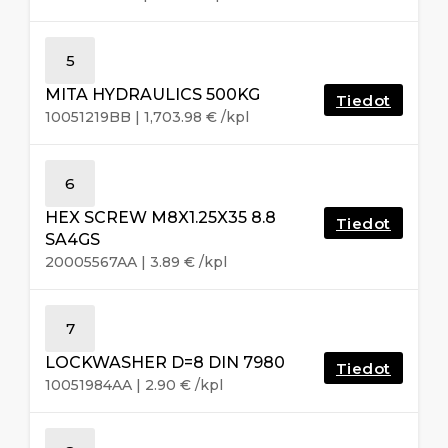
5
MITA HYDRAULICS 500KG
Tiedot
10051219BB
|
1,703.98
€
/kpl
6
HEX SCREW M8X1.25X35 8.8
Tiedot
SA4GS
20005567AA
|
3.89
€
/kpl
7
LOCKWASHER D=8 DIN 7980
Tiedot
10051984AA
|
2.90
€
/kpl