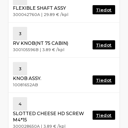
FLEXIBLE SHAFT ASSY
Tiedot
300042760A
|
29.89
€
/kpl
3
RV KNOB(NT 75 CABIN)
Tiedot
300105596B
|
3.89
€
/kpl
3
KNOB ASSY.
Tiedot
10081652AB
4
SLOTTED CHEESE HD SCREW
Tiedot
M4*15
300028650A
|
3.89
€
/kpl