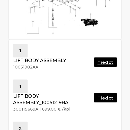
1
LIFT BODY ASSEMBLY
Tiedot
10051982AA
1
LIFT BODY
Tiedot
ASSEMBLY_10051219BA
300119669A
|
699.00
€
/kpl
2