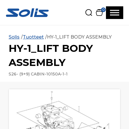
Siirry pääsisältöön
Siirry alatunnisteeseen
0
Solis
Tuotteet
HY-1_LIFT BODY ASSEMBLY
HY-1_LIFT BODY
ASSEMBLY
S26- (9+9) CABIN-10150A-1-1