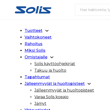
Siirry pääsisältöön
Siirry alatunnisteeseen
Haku
Tuotteet
Vaihtokoneet
Rahoitus
Miksi Solis
Omistajalle
Solis käyttöohjekirjat
Takuu ja huolto
Tapahtumat
Jälleenmyyjät ja huoltopisteet
Jälleenmyyjät ja huoltopisteet
Varaa Solis koeajo
Jämyt