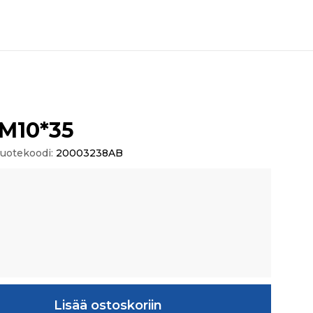
M10*35
uotekoodi:
20003238AB
äärä
Lisää ostoskoriin