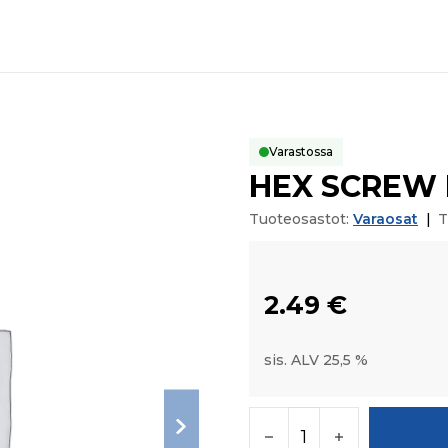
Varastossa
HEX SCREW 
Tuoteosastot:
Varaosat
|
T
2.49
€
sis. ALV 25,5 %
HEX SCREW M10*35 m