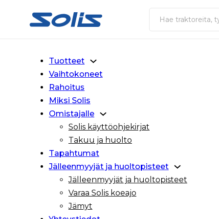
Siirry pääsisältöön
Siirry alatunnisteeseen
Haku
Tuotteet
Vaihtokoneet
Rahoitus
Miksi Solis
Omistajalle
Solis käyttöohjekirjat
Takuu ja huolto
Tapahtumat
Jälleenmyyjät ja huoltopisteet
Jälleenmyyjät ja huoltopisteet
Varaa Solis koeajo
Jämyt