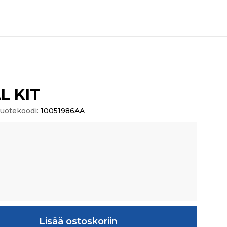
L KIT
uotekoodi:
10051986AA
ärä
Lisää ostoskoriin