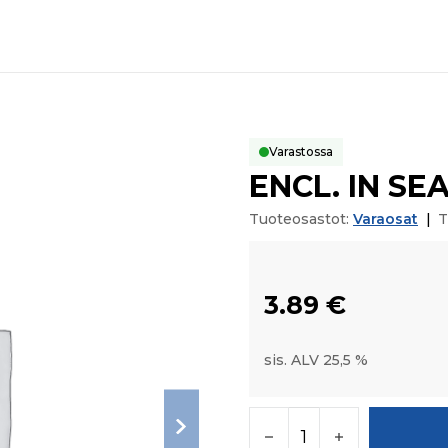
Varastossa
ENCL. IN SEA
Tuoteosastot:
Varaosat
|
T
3.89
€
sis. ALV 25,5 %
ENCL. IN SEAL KIT mä