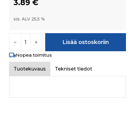
3.89
€
sis. ALV 25,5 %
SLOTTED CHEESE HD SCREW M4*15 määrä
Lisää ostoskoriin
Nopea toimitus
Tuotekuvaus
Tekniset tiedot