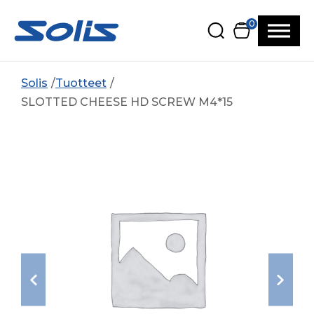
Siirry pääsisältöön
Siirry alatunnisteeseen
0
Solis
Tuotteet
SLOTTED CHEESE HD SCREW M4*15