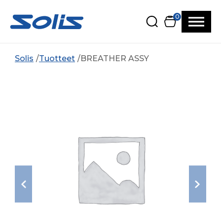
Siirry pääsisältöön
Siirry alatunnisteeseen
0
Solis
Tuotteet
BREATHER ASSY