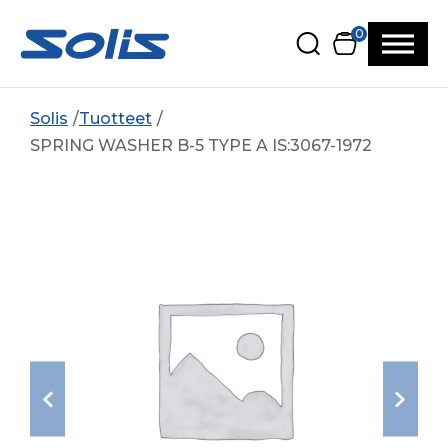
Siirry pääsisältöön
Siirry alatunnisteeseen
0
Solis
Tuotteet
SPRING WASHER B-5 TYPE A IS:3067-1972