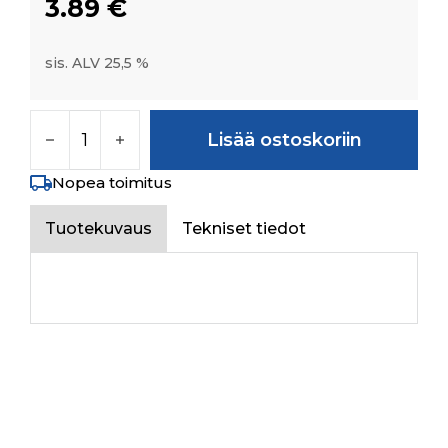
3.89
€
sis. ALV 25,5 %
SPRING WASHER B-5 TYPE A IS:3067-1972 mä
Lisää ostoskoriin
Nopea toimitus
Tuotekuvaus
Tekniset tiedot