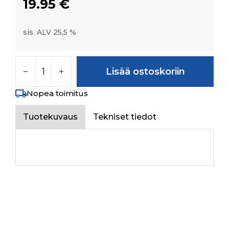
19.95
€
sis. ALV 25,5 %
GROMMET RESTING BKT ASSY RH määrä
Lisää ostoskoriin
Nopea toimitus
Tuotekuvaus
Tekniset tiedot