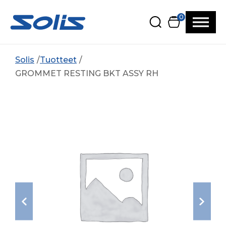
Siirry pääsisältöön
Siirry alatunnisteeseen
0
Solis
Tuotteet
GROMMET RESTING BKT ASSY RH